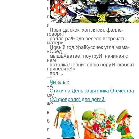
пахать
поле
и
Прыг да скок, хоп ля-ля, фалле-
говорят
ралле-ра!Надо весело встречать
матери:
Новый год.Ура!Кусочек угля мама-
«Обед
мышьХватает поутруИ, начиная с
нам
потолка,Чернит свою нору.И скоблят
принесите!»
пол ...
—
Читать »
«А
Стихи на День защитника Отечества
где
(23 февраля) для детей.
же
вы
будете
пахать?»
—