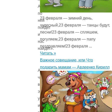
Аленушка
по
23 февраля — зимний день,
ней
чудесный,23 февраля — танцы будут,
пойдет
песни!23 февраля — спляшем,
и
погуляем,23 февраля — папу
нас
поздравляем!23 февраля ...
найдет».
Читать »
Важное совещание, или Что
подарить мамам — Авдеенко Кирилл
А
черт
все
это
услыхал
и