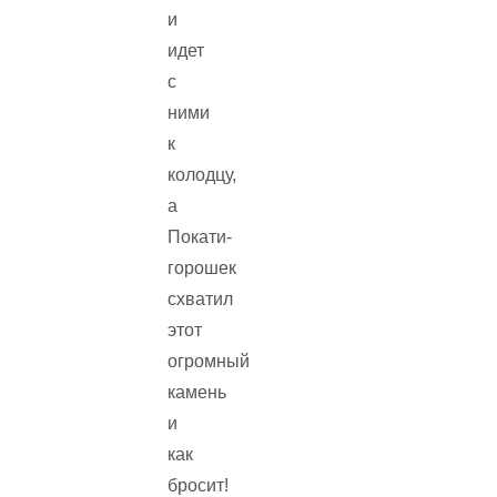
и
идет
с
ними
к
колодцу,
а
Покати-
горошек
схватил
этот
огромный
камень
и
как
бросит!