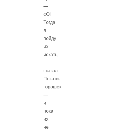
—
«О!
Тогда
я
пойду
их
искать,
—
сказал
Покати-
горошек,
—
и
пока
их
не