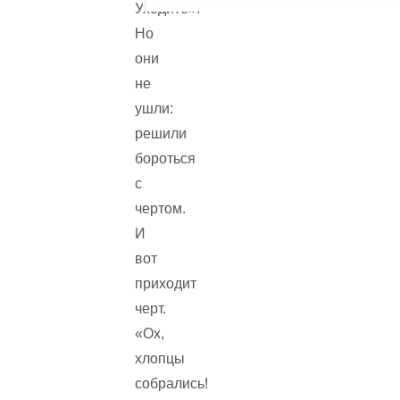
Уходите».
Но
они
не
ушли:
решили
бороться
с
чертом.
И
вот
приходит
черт.
«Ох,
хлопцы
собрались!