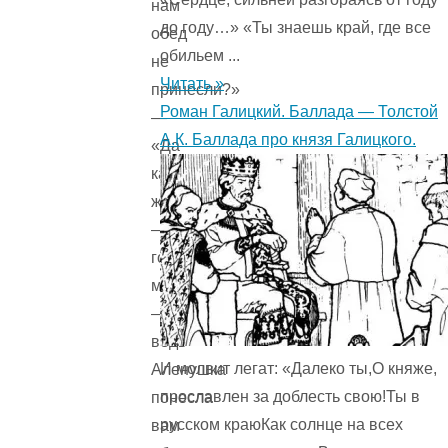
нам
до году…» «Ты знаешь край, где все
обед
обильем ...
не
Читать »
принесли?»
Роман Галицкий. Баллада — Толстой
—
А.К. Баллада про князя Галицкого.
«Да
как
же,
—
говорит
мать,
—
ведь
И молвит легат: «Далеко ты,О княже,
Аленушка
прославлен за доблесть свою!Ты в
понесла
русском краюКак солнце на всех
вам