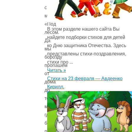
спрашивает
мать.
«Под
В этом разделе нашего сайта Вы
лесом.
найдете подборки стихов для детей
Да
ко Дню защитника Отечества. Здесь
мы
представлены стихи-поздравления,
борозду
стихи про ...
пропашем
Читать »
от
Стихи на 23 февраля — Авдеенко
дома
Кирилл.
до
того
места,
где
будем
пахать: