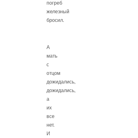
погреб
железный
бросил.
А
мать
с
отцом
дожидались,
дожидались,
а
их
все
нет.
И