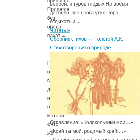
приносят.
вепрей, и туров гнедых,Но время
Придется
доспело, звон рога утих,Пора
без
отдыхать и ...
обеда
Читать »
пахать».
Сборник стихов — Толстой А.К.
Стихотворения о природе.
Приезжают
они
вечером
домой
и
говорят
матери:
Оглавление: «Колокольчики мои…»
«Что
«Край ты мой, родимый край!…»
же
«Сердце, сильней разгораясь от году