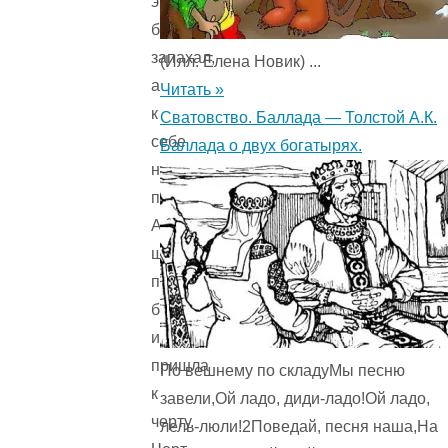
эту
борозду
запахал,
(Илл. Елена Новик) ...
а
Читать »
к
Сватовство. Баллада — Толстой А.К.
себе
Баллада о двух богатырях.
новую
припахал.
Аленушка
шла
по
борозде
и
пришла
По вешнему по складуМы песню
к
завели,Ой ладо, диди-ладо!Ой ладо,
черту.
лель-люли!2Поведай, песня наша,На