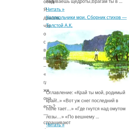
изливаешь щедроты,Врагам ты в ...
обед.
Читать »
Я
Колокольчики мои. Сборник стихов —
думала,
Толстой А.К.
что
она
с
вами
приедет».
—
«Так
где
же
Оглавление: «Край ты мой, родимый
она
край!..» «Вот уж снег последний в
есть?
поле тает…» «Где гнутся над омутом
—
лозы…» «По вешнему ...
спрашивают
Читать »