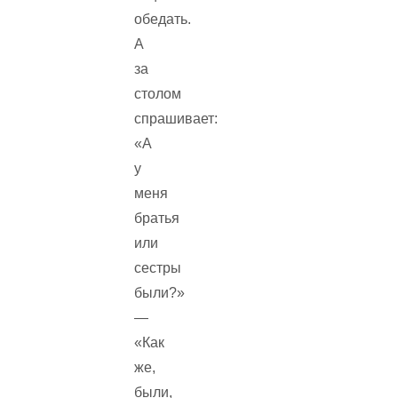
обедать.
А
за
столом
спрашивает:
«А
у
меня
братья
или
сестры
были?»
—
«Как
же,
были,