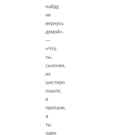
найду,
не
вернусь
домой».
—
«Что
ты,
сыночек,
их
шестеро
пошло,
и
пропали,
а
ты
один