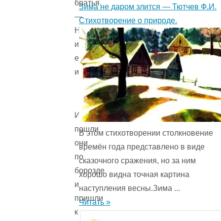
братья.
Зима не даром злится — Тютчев Ф.И.
—
Стихотворение о природе.
Надо
идти
ее
искать!»
И
пошли
В этом стихотворении столкновение
они
времён года представ­лено в виде
по
сказочного сражения, но за ним
борозде
хорошо видна точная картина
и
наступления весны.Зима ...
пришли
Читать »
к