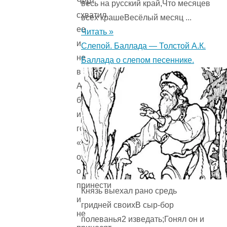
Черт
весь на русский край,Что месяцев
схватил
всех крашеВесёлый месяц ...
ее
Читать »
и
Слепой. Баллада — Толстой А.К.
не
Баллада о слепом песеннике.
выпускает.
А
братья
и
говорят:
«Вот,
обещали
обед
принести
Князь выехал рано средь
и
гридней своихВ сыр-бор
не
полеванья2 изведать;Гонял он и