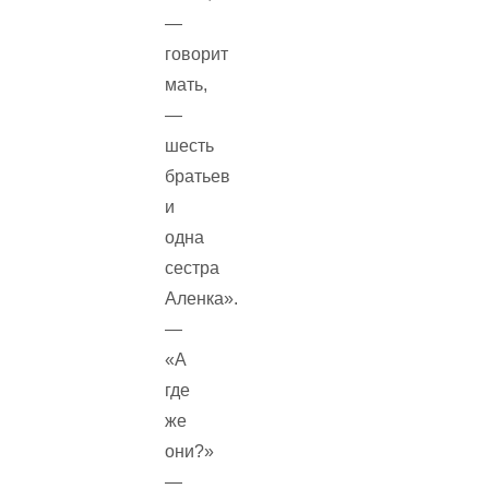
—
говорит
мать,
—
шесть
братьев
и
одна
сестра
Аленка».
—
«А
где
же
они?»
—