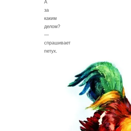
А
за
каким
делом?
—
спрашивает
петух.