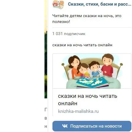
Петух
взлетел
на