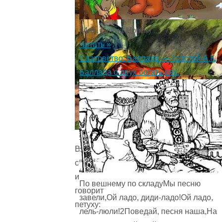
(Илл. Елена Новик) ...
Читать »
Сватовство. Баллада — Толстой А.К.
Баллада о двух богатырях.
Вот
собака
и
По вешнему по складуМы песню
говорит
завели,Ой ладо, диди-ладо!Ой ладо,
петуху:
лель-люли!2Поведай, песня наша,На