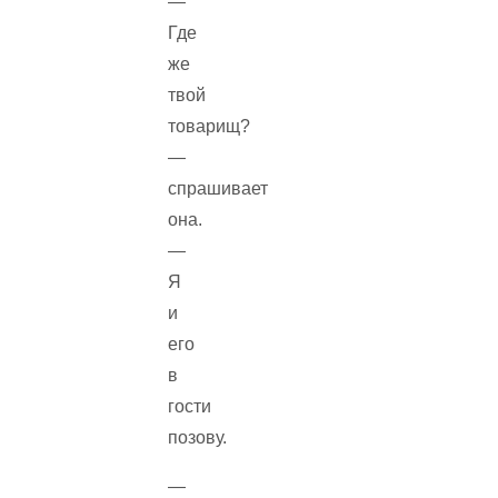
—
Где
же
твой
товарищ?
—
спрашивает
она.
—
Я
и
его
в
гости
позову.
—