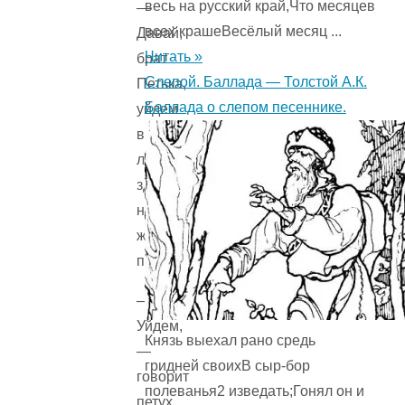
весь на русский край,Что месяцев
—
всех крашеВесёлый месяц ...
Давай,
Читать »
брат
Слепой. Баллада — Толстой А.К.
Петька,
Баллада о слепом песеннике.
уйдем
в
лес:
здесь
нам
житье
плохое.
—
Уйдем,
Князь выехал рано средь
—
гридней своихВ сыр-бор
говорит
полеванья2 изведать;Гонял он и
петух,