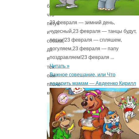
было,
что
23 февраля — зимний день,
петух
чудесный,23 февраля — танцы будут,
и
песни!23 февраля — спляшем,
собака,
погуляем,23 февраля — папу
да
поздравляем!23 февраля ...
и
Читать »
тех
Важное совещание, или Что
они
подарить мамам — Авдеенко Кирилл
плохо
кормили.