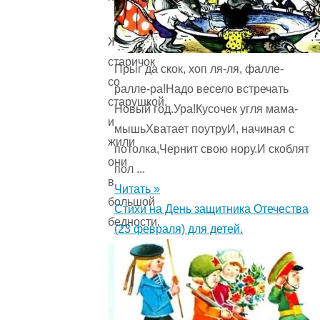
Жил
старичок
Прыг да скок, хоп ля-ля, фалле-
со
ралле-ра!Надо весело встречать
старушкой,
Новый год.Ура!Кусочек угля мама-
и
мышьХватает поутруИ, начиная с
жили
потолка,Чернит свою нору.И скоблят
они
пол ...
в
Читать »
большой
Стихи на День защитника Отечества
бедности.
(23 февраля) для детей.