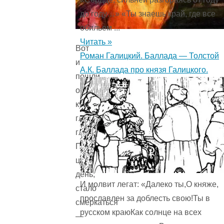
до году…» «Ты знаешь край, где все
обильем ...
Читать »
Вот
Роман Галицкий. Баллада — Толстой
и
А.К. Баллада про князя Галицкого.
пошли
они
куда
глаза
глядят.
Пробродили
целый
день;
И молвит легат: «Далеко ты,О княже,
стало
прославлен за доблесть свою!Ты в
смеркаться
русском краюКак солнце на всех
—