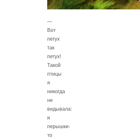
—
Вот
петух
так
петух!
Такой
птицы
я
никогда
не
видывала:
и
перышки-
то