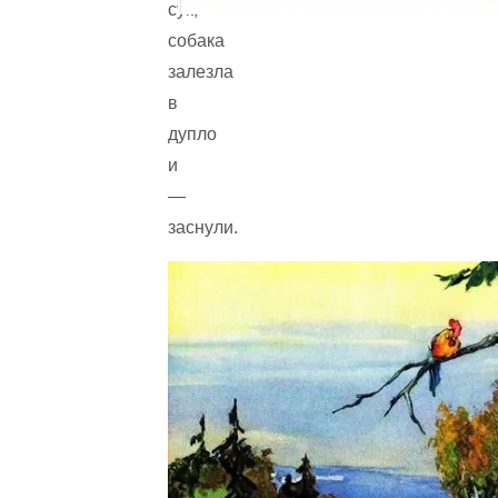
сук,
собака
залезла
в
дупло
и
—
заснули.