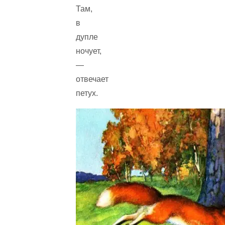
Там,
в
дупле
ночует,
—
отвечает
петух.