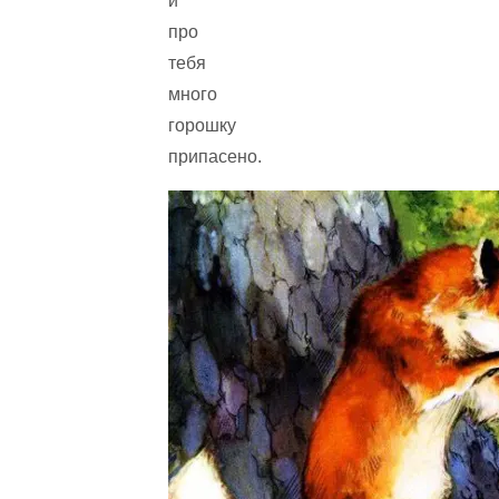
и
про
тебя
много
горошку
припасено.