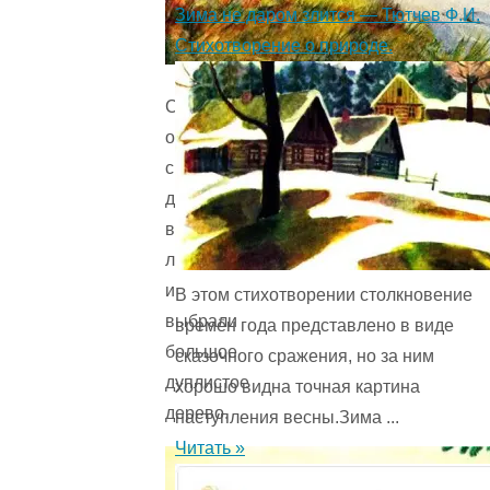
Зима не даром злится — Тютчев Ф.И.
Стихотворение о природе.
Сошли
они
с
дороги
в
лес
и
В этом стихотворении столкновение
выбрали
времён года представ­лено в виде
большое
сказочного сражения, но за ним
дуплистое
хорошо видна точная картина
дерево.
наступления весны.Зима ...
Читать »