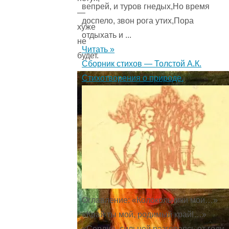
вепрей, и туров гнедых,Но время
—
доспело, звон рога утих,Пора
хуже
отдыхать и ...
не
Читать »
будет.
Сборник стихов — Толстой А.К.
Стихотворения о природе.
Оглавление: «Колокольчики мои…»
«Край ты мой, родимый край!…»
«Сердце, сильней разгораясь от году