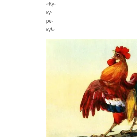
«Ку-
ку-
ре-
ку!»