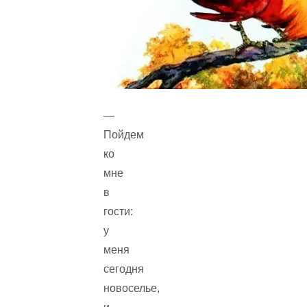
—
Пойдем
ко
мне
в
гости:
у
меня
сегодня
новоселье,