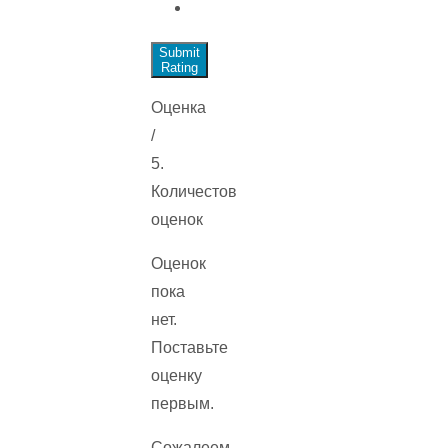
Submit
Rating
Оценка
/
5.
Количестов
оценок
Оценок
пока
нет.
Поставьте
оценку
первым.
Сожалеем,