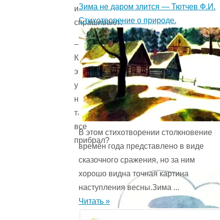
Зима не даром злится — Тютчев Ф.И.
и
Стихотворение о природе.
спрашивают:
—
Кто
это
у
нас
так
все
В этом стихотворении столкновение
прибрал?
времён года представ­лено в виде
сказочного сражения, но за ним
хорошо видна точная картина
наступления весны.Зима ...
Читать »