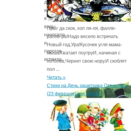
девушкой,
избу
вымыла,
воды
Прыг да скок, хоп ля-ля, фалле-
наносила
ралле-ра!Надо весело встречать
и
Новый год.Ура!Кусочек угля мама-
пирогов
мышьХватает поутруИ, начиная с
испекла.
потолка,Чернит свою нору.И скоблят
пол ...
Читать »
Стихи на День защитника Отечества
(23 февраля) для детей.