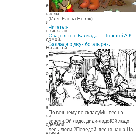
ее
взяли
(Илл. Елена Новик) ...
и
Читать »
принесли
Сватовство. Баллада — Толстой А.К.
домой.
Баллада о двух богатырях.
Назавтра
встали
и
опять
пошли
за
грибами,
а
По вешнему по складуМы песню
ей
завели,Ой ладо, диди-ладо!Ой ладо,
сделали
лель-люли!2Поведай, песня наша,На
утячье