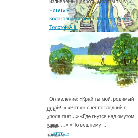
изливаешь щедроты,Врагам ты в ...
Читать »
Колокольчики мои. Сборник стихов —
Толстой А.К.
Оглавление: «Край ты мой, родимый
край!..» «Вот уж снег последний в
Дед
поле тает…» «Где гнутся над омутом
и
лозы…» «По вешнему ...
баба
Читать »
пришли