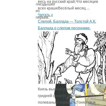
весь на русский край,Что месяцев
гнездышко
всех крашеВесёлый месяц ...
из
Читать »
перьев.
Слепой. Баллада — Толстой А.К.
Баллада о слепом песеннике.
Князь выехал рано средь
гридней своихВ сыр-бор
полеванья2 изведать;Гонял он и