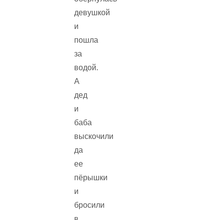
девушкой
и
пошла
за
водой.
А
дед
и
баба
выскочили
да
ее
пёрышки
и
бросили
в