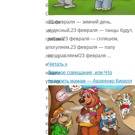
баба.
Они
23 февраля — зимний день,
пошли
чудесный,23 февраля — танцы будут,
за
песни!23 февраля — спляшем,
грибами
погуляем,23 февраля — папу
в
поздравляем!23 февраля ...
лес
Читать »
и
Важное совещание, или Что
нашли
подарить мамам — Авдеенко Кирилл
уточку.
А
та
уточка
была
кривая.
Они