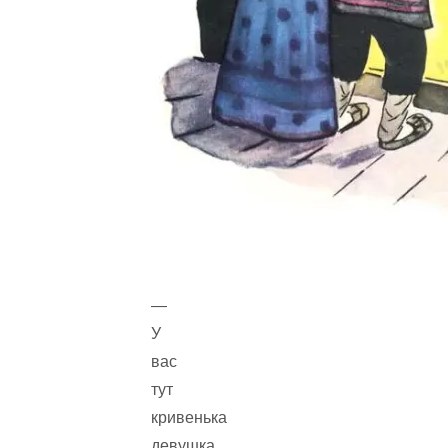
—
У
вас
тут
кривенька
девушка