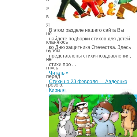
железа
вылиты.
Я
В этом разделе нашего сайта Вы
не
найдете подборки стихов для детей
кланяюсь
ко Дню защитника Отечества. Здесь
бурям,
представлены стихи-поздравления,
не
стихи про ...
гнусь
Читать »
перед
Стихи на 23 февраля — Авдеенко
грозою.
Кирилл.