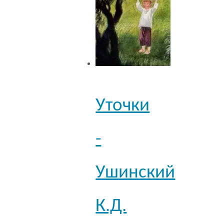
Уточки
-
Ушинский
К.Д.