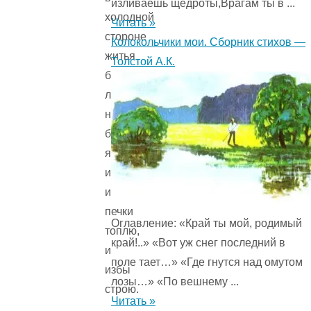
изливаешь щедроты,Врагам ты в ...
холодной
Читать »
стороне
Колокольчики мои. Сборник стихов —
житья
Толстой А.К.
бы
людям
не
было;
я
им
и
печки
Оглавление: «Край ты мой, родимый
топлю,
край!..» «Вот уж снег последний в
и
поле тает…» «Где гнутся над омутом
избы
лозы…» «По вешнему ...
строю.
Читать »