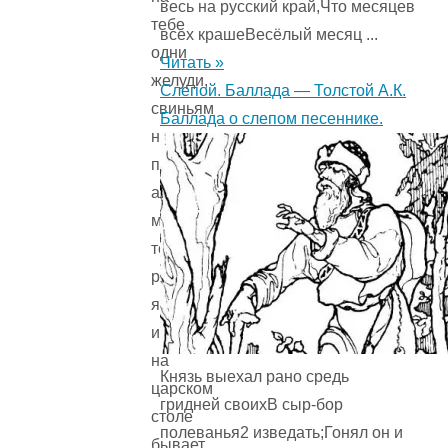
весь на русский край,Что месяцев
тебе
всех крашеВесёлый месяц ...
одни
Читать »
желуди,
Слепой. Баллада — Толстой А.К.
свиньям
Баллада о слепом песеннике.
на
потеху;
а
мое-
то
румяное
яблочко
и
на
Князь выехал рано средь
царском
гридней своихВ сыр-бор
столе
полеванья2 изведать;Гонял он и
бывает.