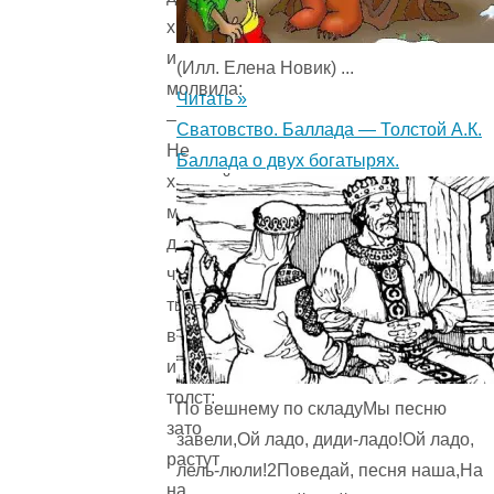
хвастает,
и
(Илл. Елена Новик) ...
молвила:
Читать »
–
Сватовство. Баллада — Толстой А.К.
Не
Баллада о двух богатырях.
хвастай
много,
дубище,
что
ты
велик
и
толст:
По вешнему по складуМы песню
зато
завели,Ой ладо, диди-ладо!Ой ладо,
растут
лель-люли!2Поведай, песня наша,На
на