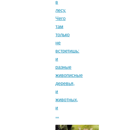
в
лесу.
Чего
там
только
не
встретишь:
и
разные
живописные
деревья,
и
животных,
и
...