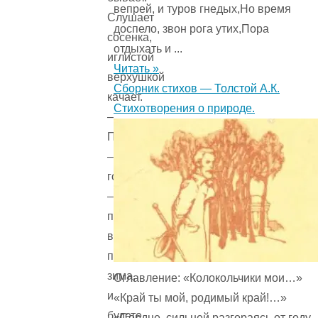
вепрей, и туров гнедых,Но время
Слушает
доспело, звон рога утих,Пора
сосенка,
отдыхать и ...
иглистой
Читать »
верхушкой
Сборник стихов — Толстой А.К.
качает.
Стихотворения о природе.
–
Погодите,
–
говорит,
–
похваляться;
вот
придет
зима,
Оглавление: «Колокольчики мои…»
и
«Край ты мой, родимый край!…»
будете
«Сердце, сильней разгораясь от году