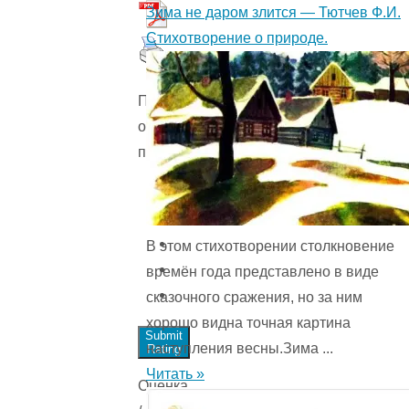
Зима не даром злится — Тютчев Ф.И.
Стихотворение о природе.
Пожалуйста,
оцените
произведение
В этом стихотворении столкновение
времён года представ­лено в виде
сказочного сражения, но за ним
хорошо видна точная картина
Submit
наступления весны.Зима ...
Rating
Читать »
Оценка