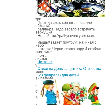
ствол
в
три
Прыг да скок, хоп ля-ля, фалле-
обхвата,
ралле-ра!Надо весело встречать
верхушка
Новый год.Ура!Кусочек угля мама-
в
мышьХватает поутруИ, начиная с
небо
потолка,Чернит свою нору.И скоблят
смотрится;
пол ...
листья
Читать »
у
Стихи на День защитника Отечества
меня
(23 февраля) для детей.
вырезные,
а
сучья
будто
из