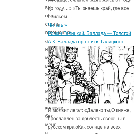
вы
до году…» «Ты знаешь край, где все
оба
обильем ...
стоять
Читать »
голешеньки,
Роман Галицкий. Баллада — Толстой
а
А.К. Баллада про князя Галицкого.
на
мне
все
же
останутся
мои
зеленые
колючки;
И молвит легат: «Далеко ты,О княже,
без
прославлен за доблесть свою!Ты в
меня
русском краюКак солнце на всех
в