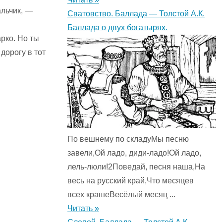
альчик, —
Сватовство. Баллада — Толстой А.К.
Баллада о двух богатырях.
рко. Но ты
дорогу в тот
По вешнему по складуМы песню
завели,Ой ладо, диди-ладо!Ой ладо,
лель-люли!2Поведай, песня наша,На
весь на русский край,Что месяцев
всех крашеВесёлый месяц ...
Читать »