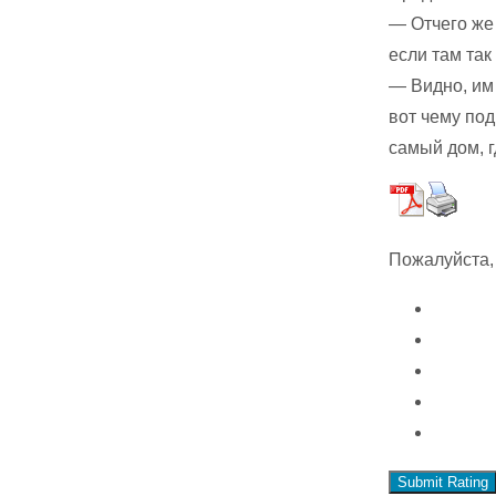
— Отчего же 
если там та
— Видно, им 
вот чему под
самый дом, г
Пожалуйста,
Submit Rating