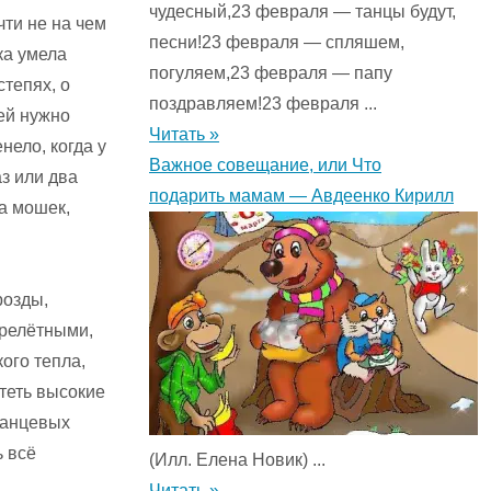
чудесный,23 февраля — танцы будут,
ти не на чем
песни!23 февраля — спляшем,
ка умела
погуляем,23 февраля — папу
степях, о
поздравляем!23 февраля ...
ей нужно
Читать »
нело, когда у
Важное совещание, или Что
з или два
подарить мамам — Авдеенко Кирилл
ла мошек,
розды,
ерелётными,
кого тепла,
теть высокие
ранцевых
ь всё
(Илл. Елена Новик) ...
Читать »