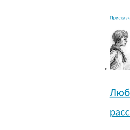
Присказк
Любо
расс