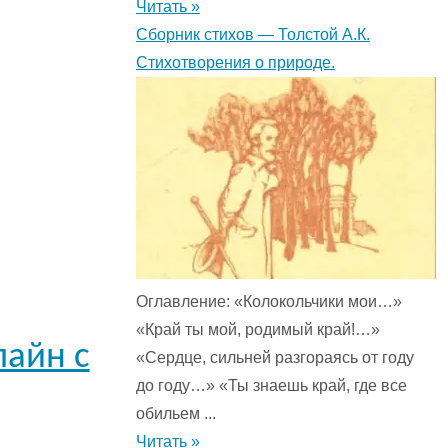
Читать »
Сборник стихов — Толстой А.К.
Стихотворения о природе.
Оглавление: «Колокольчики мои…»
«Край ты мой, родимый край!…»
лайн с
«Сердце, сильней разгораясь от году
до году…» «Ты знаешь край, где все
обильем ...
Читать »