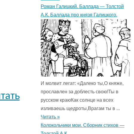
Роман Галицкий. Баллада — Толстой
А.К. Баллада про князя Галицкого.
И молвит легат: «Далеко ты,О княже,
прославлен за доблесть свою!Ты в
тать
русском краюКак солнце на всех
изливаешь щедроты,Врагам ты в ...
Читать »
Колокольчики мои. Сборник стихов —
Толстой А.К.