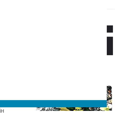
Новое
Веселый новый год — Прёйсен А.
Стихи для детей.
йн