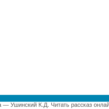
я детей
Рассказы Ушинского
м
|
 2019 - 2027
а — Ушинский К.Д. Читать рассказ онла