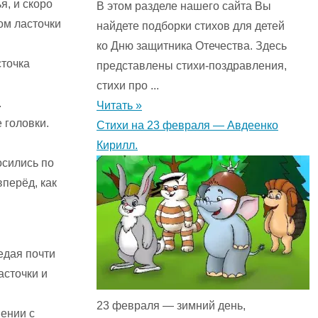
я, и скоро
В этом разделе нашего сайта Вы
ом ласточки
найдете подборки стихов для детей
ко Дню защитника Отечества. Здесь
сточка
представлены стихи-поздравления,
стихи про ...
.
Читать »
 головки.
Стихи на 23 февраля — Авдеенко
Кирилл.
осились по
вперёд, как
седая почти
асточки и
23 февраля — зимний день,
нении с