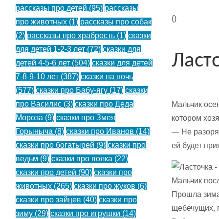
рассказы про детей
(95)
рассказы
(
)
про животных
(1)
рассказы про собак
(2)
рассказы про храбрость
(1)
сказки
для детей 1-2-3 лет
(72)
сказки для
Ласт
детей 4-5-6 лет
(504)
сказки для детей
7-8-9-10 лет
(387)
сказки на ночь
(577)
сказки про Бабу-ягу
(17)
сказки
про Василис
(3)
сказки про Деда
Мальчик осе
Мороза
(9)
сказки про Змея
котором хозя
Горыныча
(8)
сказки про Иванов
(14)
— Не разоряй
сказки про богатырей
(9)
сказки про
ей будет при
ведьм
(9)
сказки про волка
(22)
сказки про детей
(90)
сказки про
Мальчик пос
животных
(265)
сказки про жуков
(6)
Прошла зима,
сказки про зайцев
(40)
сказки про
щебечущих, п
зиму
(29)
сказки про игрушки
(14)