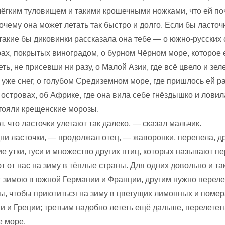
лёгким туловищем и такими крошечными ножками, что ей поч
почему она может летать так быстро и долго. Если бы ласточ
 такие бы диковинки рассказала она тебе — о южно-русских 
рах, покрытых виноградом, о бурном Чёрном море, которое 
ть, не присевши ни разу, о Малой Азии, где всё цвело и зеле
уже снег, о голубом Средиземном море, где пришлось ей ра
 островах, об Африке, где она вила себе гнёздышко и лови
стояли крещенские морозы.
, что ласточки улетают так далеко, — сказал мальчик.
ни ласточки, — продолжал отец, — жаворонки, перепела, д
ие утки, гуси и множество других птиц, которых называют п
т от нас на зиму в тёплые страны. Для одних довольно и та
т зимою в южной Германии и Франции, другим нужно переле
ы, чтобы приютиться на зиму в цветущих лимонных и поме
 и Греции; третьим надобно лететь ещё дальше, перелетет
 море.