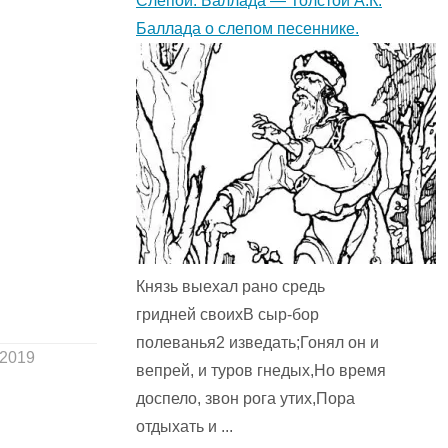
Слепой. Баллада — Толстой А.К.
Баллада о слепом песеннике.
Князь выехал рано средь
гридней своихВ сыр-бор
полеванья2 изведать;Гонял он и
.2019
вепрей, и туров гнедых,Но время
доспело, звон рога утих,Пора
отдыхать и ...