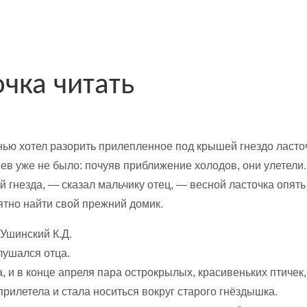
очка читать
нью хотел разорить прилепленное под крышей гнездо ласточ
ев уже не было: почуяв приближение холодов, они улетели.
 гнезда, — сказал мальчику отец, — весной ласточка опять 
ятно найти свой прежний домик.
лушался отца.
 и в конце апреля пара острокрылых, красивеньких птичек,
рилетела и стала носиться вокруг старого гнёздышка.