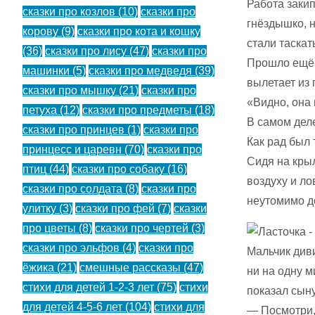
Работа закип
сказки про козлов
(10)
сказки про
гнёздышко, 
корову
(9)
сказки про кота и кошку
стали таскат
(36)
сказки про лису
(47)
сказки про
Прошло ещё н
машинки
(5)
сказки про медведя
(39)
вылетает из 
сказки про мышку
(21)
сказки про
«Видно, она 
петуха
(12)
сказки про предметы
(18)
В самом деле
сказки про принцев
(1)
сказки про
Как рад был 
принцесс и царевн
(70)
сказки про
Сидя на крыл
птиц
(44)
сказки про собаку
(16)
воздуху и ло
сказки про солдата
(8)
сказки про
неутомимо д
улитку
(3)
сказки про фей
(7)
сказки
про цветы
(8)
сказки про чертей
(3)
сказки про эльфов
(4)
сказки про
Мальчик диви
ёжика
(21)
смешные рассказы
(47)
ни на одну м
стихи для детей 1-2-3 лет
(75)
стихи
показал сыну
для детей 4-5-6 лет
(104)
стихи для
— Посмотри, 