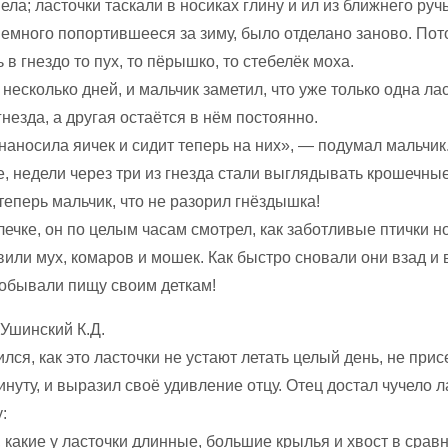
ела; ласточки таскали в носиках глину и ил из ближнего ручь
немного попортившееся за зиму, было отделано заново. Пот
ь в гнездо то пух, то пёрышко, то стебелёк моха.
есколько дней, и мальчик заметил, что уже только одна ла
гнезда, а другая остаётся в нём постоянно.
наносила яичек и сидит теперь на них», — подумал мальчик
, недели через три из гнезда стали выглядывать крошечные
теперь мальчик, что не разорил гнёздышка!
ечке, он по целым часам смотрел, как заботливые птички н
вили мух, комаров и мошек. Как быстро сновали они взад и 
обывали пищу своим деткам!
лся, как это ласточки не устают летать целый день, не при
инуту, и выразил своё удивление отцу. Отец достал чучело л
:
какие у ласточки длинные, большие крылья и хвост в срав