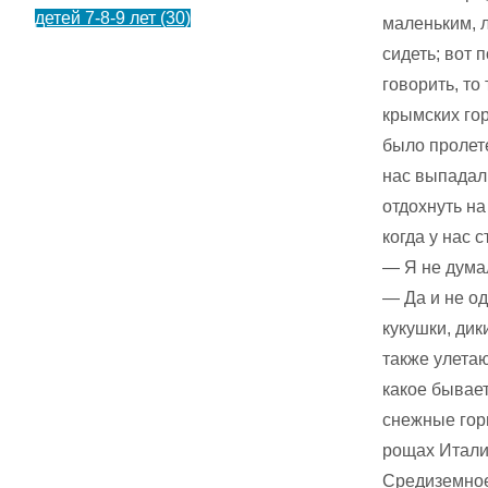
детей 7-8-9 лет
(30)
маленьким, 
сидеть; вот 
говорить, то
крымских го
было пролете
нас выпадал 
отдохнуть на
когда у нас 
— Я не думал
— Да и не од
кукушки, дик
также улетаю
какое бывае
снежные гор
рощах Италии
Средиземное