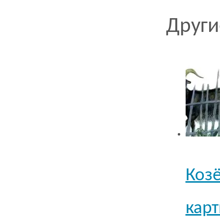
Други
Козё
кар