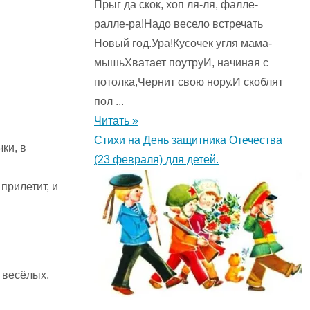
Прыг да скок, хоп ля-ля, фалле-
ралле-ра!Надо весело встречать
Новый год.Ура!Кусочек угля мама-
мышьХватает поутруИ, начиная с
потолка,Чернит свою нору.И скоблят
пол ...
Читать »
Стихи на День защитника Отечества
ки, в
(23 февраля) для детей.
прилетит, и
 весёлых,