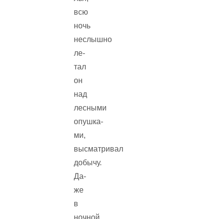
всю
ночь
неслышно
ле­
тал
он
над
лесными
опушка­
ми,
высматривал
добычу.
Да­
же
в
ночной