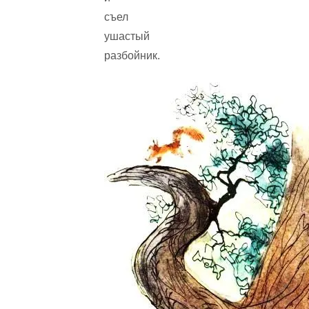
съел
ушастый
разбойник.