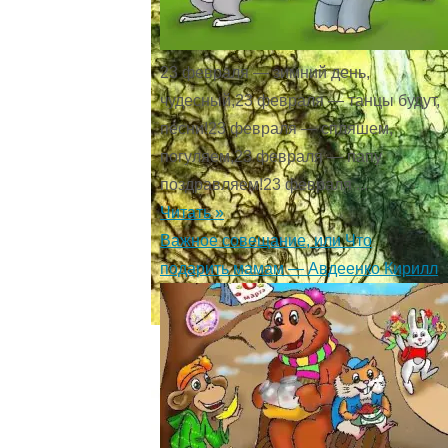
23 февраля — зимний день,
чудесный,23 февраля — танцы будут,
песни!23 февраля — спляшем,
погуляем,23 февраля — папу
поздравляем!23 февраля ...
Читать »
Важное совещание, или Что
подарить мамам — Авдеенко Кирилл