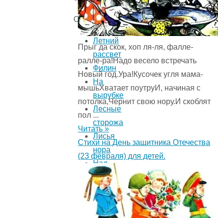
Оглавление:
Летний
Прыг да скок, хоп ля-ля, фалле-
рассвет
ралле-ра!Надо весело встречать
Филин
Новый год.Ура!Кусочек угля мама-
На
мышьХватает поутруИ, начиная с
вырубке
потолка,Чернит свою нору.И скоблят
Лесные
пол ...
сторожа
Читать »
Лисья
Стихи на День защитника Отечества
нора
(23 февраля) для детей.
Над
рекой
Рысенок
Лоси
Летняя