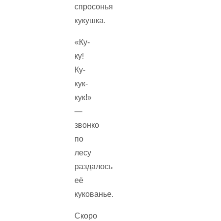
спросонья
кукушка.
«Ку-
ку!
Ку-
кук-
кук!»
—
звонко
по
лесу
раздалось
её
кукованье.
Скоро