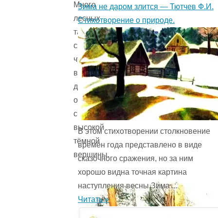
Много
Зима не даром злится — Тютчев Ф.И.
лесных
Стихотворение о природе.
тайн,
сказочных
чудес
ви­
дят
они
с
высокой
В этом стихотворении столкновение
тёмной
времён года представ­лено в виде
вершины.
сказочного сражения, но за ним
хорошо видна точная картина
наступления весны.Зима ...
Читать »