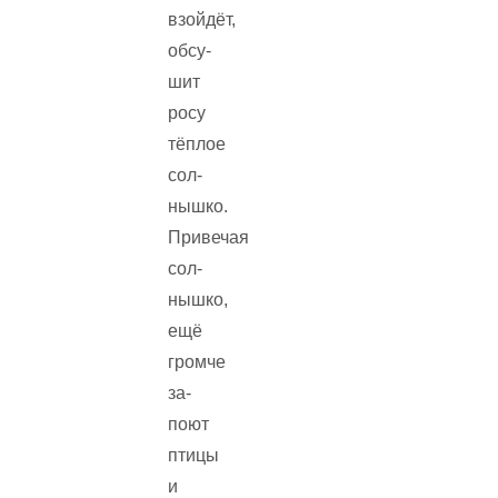
взойдёт,
обсу­
шит
росу
тёплое
сол­
нышко.
Привечая
сол­
нышко,
ещё
громче
за­
поют
птицы
и