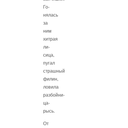
Го­
нялась
за
ним
хитрая
ли­
сица,
пугал
страшный
филин,
ловила
разбойни­
ца-
рысь.
От