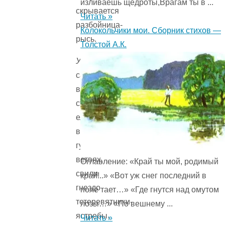
изливаешь щедроты,Врагам ты в ...
скрывается
Читать »
разбойница-
Колокольчики мои. Сборник стихов —
рысь.
Толстой А.К.
У
самой
вершины
старой
ели,
в
густых
ветвях,
Оглавление: «Край ты мой, родимый
свили
край!..» «Вот уж снег последний в
гнездо
поле тает…» «Где гнутся над омутом
тетеревятники-
лозы…» «По вешнему ...
ястребы.
Читать »