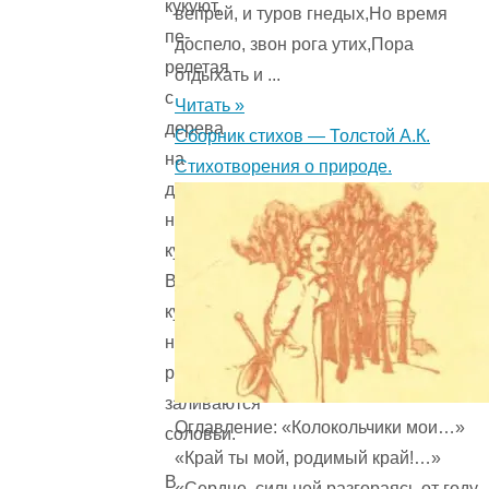
кукуют,
вепрей, и туров гнедых,Но время
пе­
доспело, звон рога утих,Пора
релетая
отдыхать и ...
с
Читать »
дерева
Сборник стихов — Толстой А.К.
на
Стихотворения о природе.
дерево,
неугомонные
кукушки.
В
кустах
над
ручьями
заливаются
Оглавление: «Колокольчики мои…»
соловьи.
«Край ты мой, родимый край!…»
В
«Сердце, сильней разгораясь от году