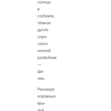
солнца
в
глубокое,
тёмное
дупло
спря­
тался
ночной
разбойник
—
фи­
лин.
Раскинув
огромные
кры­
лья,