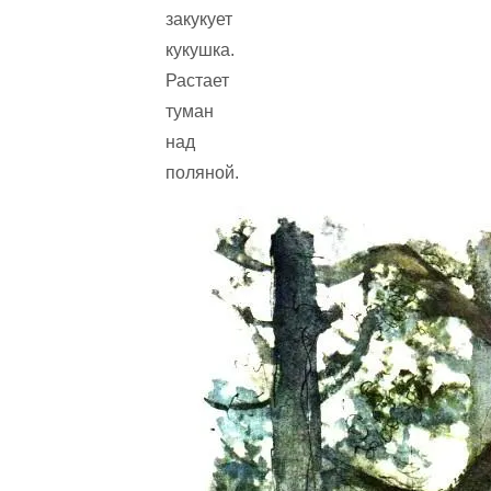
закукует
кукушка.
Растает
туман
над
поляной.