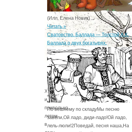
(Илл. Елена Новик) ...
Читать »
Сватовство. Баллада — Толстой А.К.
Баллада о двух богатырях.
Хорошо
и
привольно
По вешнему по складуМы песню
летом
завели,Ой ладо, диди-ладо!Ой ладо,
в
лель-люли!2Поведай, песня наша,На