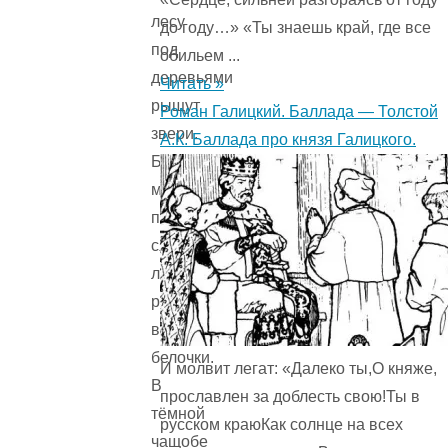
лесу
до году…» «Ты знаешь край, где все
под
обильем ...
деревьями
Читать »
рыщут
Роман Галицкий. Баллада — Толстой
звери.
А.К. Баллада про князя Галицкого.
Бродят
медведи,
пасут­
ся
лоси,
резвятся
весёлые
белочки.
И молвит легат: «Далеко ты,О княже,
В
прославлен за доблесть свою!Ты в
тёмной
русском краюКак солнце на всех
чащобе