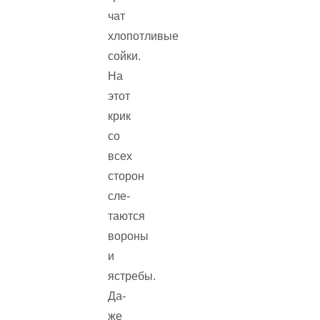
чат
хлопотливые
сойки.
На
этот
крик
со
всех
сторон
сле­
таются
вороны
и
ястребы.
Да­
же