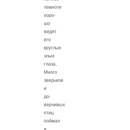
темноте
хоро­
шо
видят
его
круглые
злые
глаза.
Много
зверьков
и
до­
верчивых
птиц
поймал
и