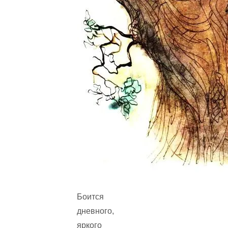
Боится
дневного,
яркого