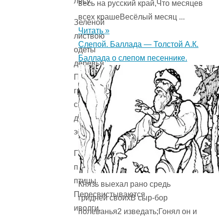
лесу.
весь на русский край,Что месяцев
всех крашеВесёлый месяц ...
Зелёной
Читать »
листвою
Слепой. Баллада — Толстой А.К.
одеты
Баллада о слепом песеннике.
деревья.
Пахнет
грибами,
спелой,
душистой
земляникой.
Громко
поют
птицы.
Князь выехал рано средь
Пересвистываются
гридней своихВ сыр-бор
иволги,
полеванья2 изведать;Гонял он и