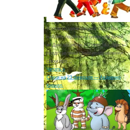
ночь
В этом разделе нашего сайта Вы
найдете подборки стихов для детей
ко Дню защитника Отечества. Здесь
представлены стихи-поздравления,
стихи про ...
Читать »
Стихи на 23 февраля — Авдеенко
Кирилл.