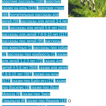
короткие рассказы
(180)
короткие
сказки на ночь
(213)
короткие стихи
(48)
поучительные рассказы для
детей
(59)
рассказы для детей 3-4 лет
(60)
рассказы для детей 5-6 лет
(258)
Чинк
рассказы для детей 7-8-9-10 лет
(217)
—
рассказы про детей
(95)
рассказы
про животных
(1)
рассказы про собак
Э.
(2)
рассказы про храбрость
(1)
сказки
Сетон-
для детей 1-2-3 лет
(72)
сказки для
детей 4-5-6 лет
(504)
сказки для детей
Томпсон
7-8-9-10 лет
(387)
сказки на ночь
Рассказ
(577)
сказки про Бабу-ягу
(17)
сказки
про Василис
(3)
сказки про Деда
про
Мороза
(9)
сказки про Змея
беспокойного
Горыныча
(8)
сказки про Иванов
(14)