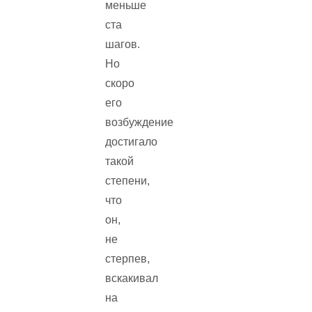
меньше
ста
шагов.
Но
скоро
его
возбуждение
достигало
такой
степени,
что
он,
не
стерпев,
вскакивал
на