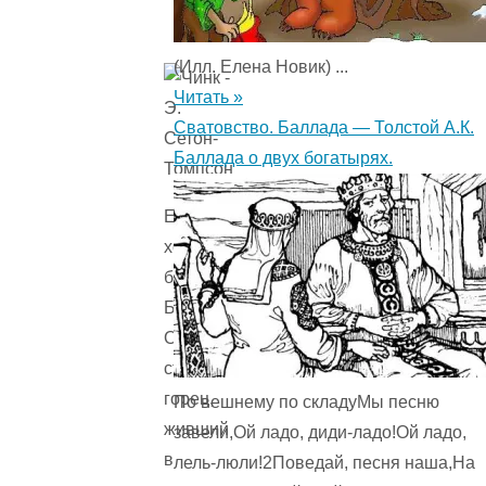
(Илл. Елена Новик) ...
Читать »
Сватовство. Баллада — Толстой А.К.
Баллада о двух богатырях.
Его
хозяином
был
Билл
Обри,
старый
горец,
По вешнему по складуМы песню
живший
завели,Ой ладо, диди-ладо!Ой ладо,
в
лель-люли!2Поведай, песня наша,На