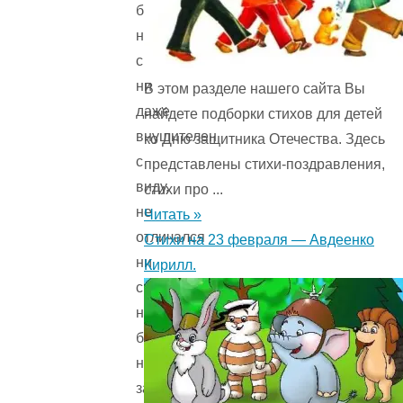
был
ни
свиреп,
ни
В этом разделе нашего сайта Вы
даже
найдете подборки стихов для детей
внушителен
ко Дню защитника Отечества. Здесь
с
представлены стихи-поздравления,
виду,
стихи про ...
не
Читать »
отличался
Стихи на 23 февраля — Авдеенко
ни
Кирилл.
силой,
ни
быстротой,
но
зато