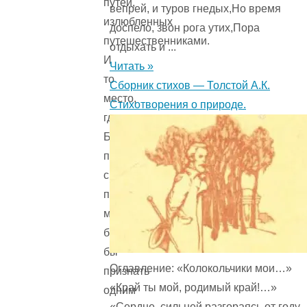
путей,
вепрей, и туров гнедых,Но время
излюбленных
доспело, звон рога утих,Пора
путешественниками.
отдыхать и ...
И
Читать »
то
Сборник стихов — Толстой А.К.
место,
Стихотворения о природе.
где
Билл
поставил
свою
палатку,
можно
было
бы
Оглавление: «Колокольчики мои…»
признать
«Край ты мой, родимый край!…»
одним
«Сердце, сильней разгораясь от году