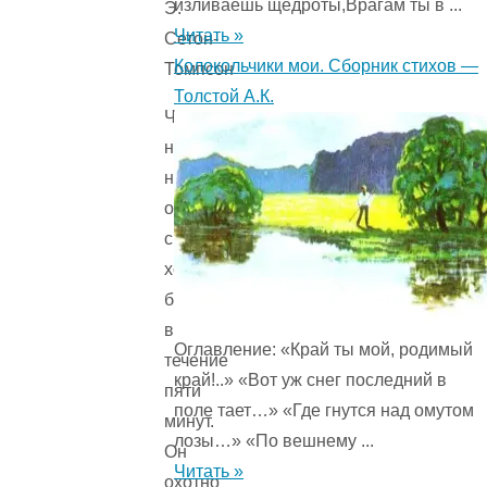
изливаешь щедроты,Врагам ты в ...
Читать »
Колокольчики мои. Сборник стихов —
Толстой А.К.
Чинк
никогда
не
оставался
спокойным
хотя
бы
в
Оглавление: «Край ты мой, родимый
течение
край!..» «Вот уж снег последний в
пяти
поле тает…» «Где гнутся над омутом
минут.
лозы…» «По вешнему ...
Он
Читать »
охотно