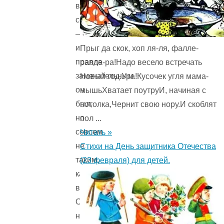
взрослой
собакой
—
и
Прыг да скок, хоп ля-ля, фалле-
правда
ралле-ра!Надо весело встречать
замечательным
Новый год.Ура!Кусочек угля мама-
он
мышьХватает поутруИ, начиная с
был,
потолка,Чернит свою нору.И скоблят
но
пол ...
совсем
Читать »
не
Стихи на День защитника Отечества
таким,
(23 февраля) для детей.
каким
воображал.
Он
не