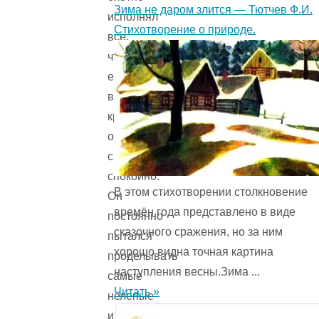
Зима не даром злится — Тютчев Ф.И.
исполнял
Стихотворение о природе.
все,
что
ему
велели,
кроме
одного:
сидеть
спокойно.
В этом стихотворении столкновение
Он
времён года представ­лено в виде
постоянно
сказочного сражения, но за ним
пытался
хорошо видна точная картина
проделывать
наступления весны.Зима ...
самые
Читать »
нелепые
и