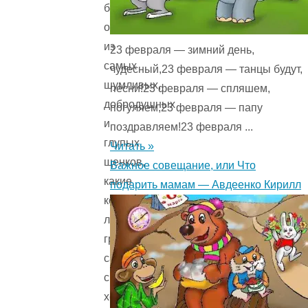
был
одним
из
23 февраля — зимний день,
самых
чудесный,23 февраля — танцы будут,
шумливых,
песни!23 февраля — спляшем,
добродушных
погуляем,23 февраля — папу
и
поздравляем!23 февраля ...
глупых
Читать »
щенков,
Важное совещание, или Что
какие
подарить мамам — Авдеенко Кирилл
когда-
либо
грызли
сапоги
своего
хозяина.