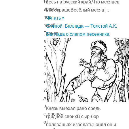
то
весь на русский край,Что месяцев
время
всех крашеВесёлый месяц ...
под
Читать »
горой
Слепой. Баллада — Толстой А.К.
Гарнет,
Баллада о слепом песеннике.
в
Йеллоустонском
парке.
Это
очень
тихий
уголок,
далеко
в
Князь выехал рано средь
стороне
гридней своихВ сыр-бор
от
полеванья2 изведать;Гонял он и