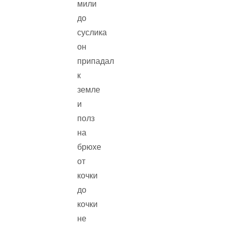
мили
до
суслика
он
припадал
к
земле
и
полз
на
брюхе
от
кочки
до
кочки
не