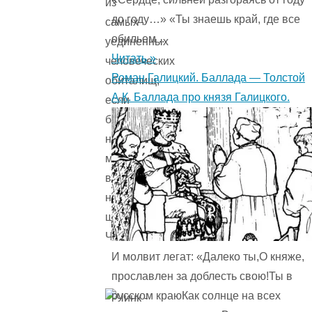
из
до году…» «Ты знаешь край, где все
самых
обильем ...
уединенных
Читать »
человеческих
Роман Галицкий. Баллада — Толстой
обиталищ,
А.К. Баллада про князя Галицкого.
если
бы
не
мохнатый,
вечно
неугомонный
щенок
Чинк.
И молвит легат: «Далеко ты,О княже,
прославлен за доблесть свою!Ты в
русском краюКак солнце на всех