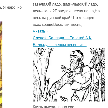
завели,Ой ладо, диди-ладо!Ой ладо,
а. Я нарочно
лель-люли!2Поведай, песня наша,На
весь на русский край,Что месяцев
всех крашеВесёлый месяц ...
Читать »
Слепой. Баллада — Толстой А.К.
Баллада о слепом песеннике.
Князь выехал рано средь