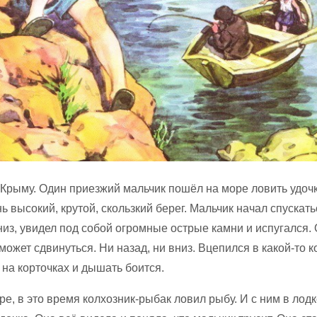
 Крыму. Один приезжий мальчик пошёл на море ловить удочк
ь высокий, крутой, скользкий берег. Мальчик начал спускать
низ, увидел под собой огромные острые камни и испугался.
 может сдвинуться. Ни назад, ни вниз. Вцепился в какой-то 
т на корточках и дышать боится.
оре, в это время колхозник-рыбак ловил рыбу. И с ним в лод