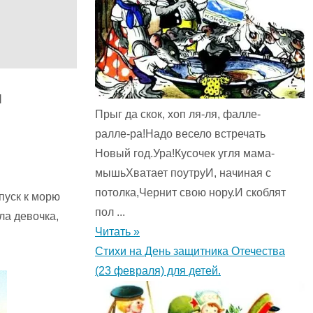
я
Прыг да скок, хоп ля-ля, фалле-
ралле-ра!Надо весело встречать
Новый год.Ура!Кусочек угля мама-
мышьХватает поутруИ, начиная с
потолка,Чернит свою нору.И скоблят
пуск к морю
пол ...
ла девочка,
Читать »
Стихи на День защитника Отечества
(23 февраля) для детей.