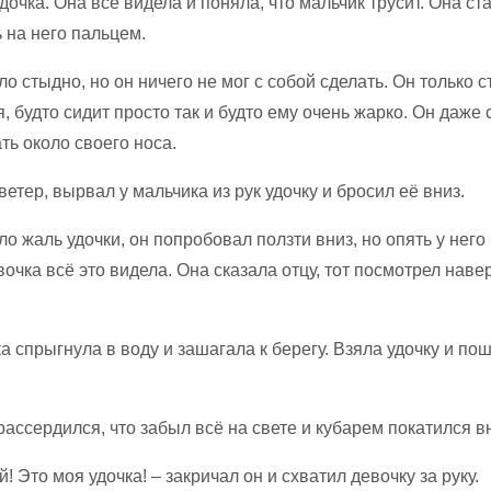
 дочка. Она всё видела и поняла, что мальчик трусит. Она ст
 на него пальцем.
о стыдно, но он ничего не мог с собой сделать. Он только с
, будто сидит просто так и будто ему очень жарко. Он даже 
ть около своего носа.
ветер, вырвал у мальчика из рук удочку и бросил её вниз.
о жаль удочки, он попробовал ползти вниз, но опять у него
очка всё это видела. Она сказала отцу, тот посмотрел навер
а спрыгнула в воду и зашагала к берегу. Взяла удочку и по
рассердился, что забыл всё на свете и кубарем покатился в
й! Это моя удочка! – закричал он и схватил девочку за руку.