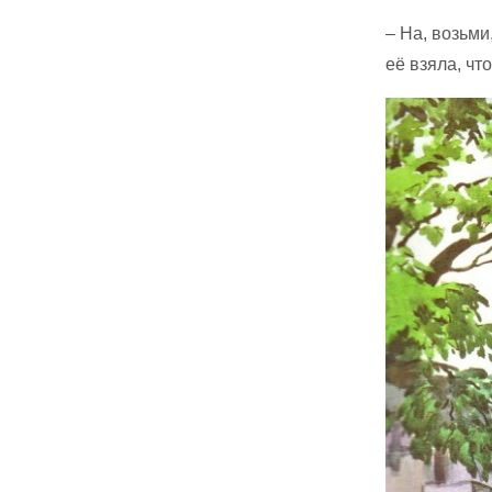
– На, возьми
её взяла, чт