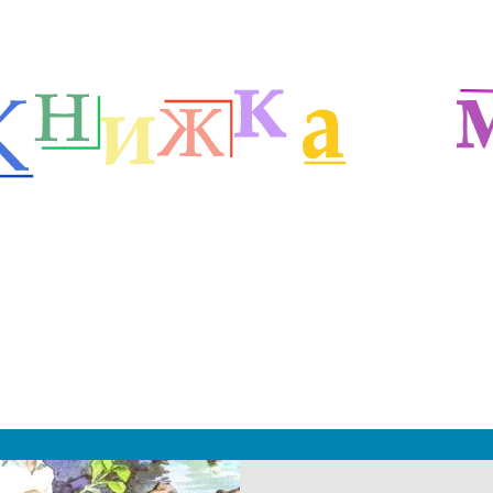
я детей
Рассказы Пантелеева
м
|
 2019 - 2027