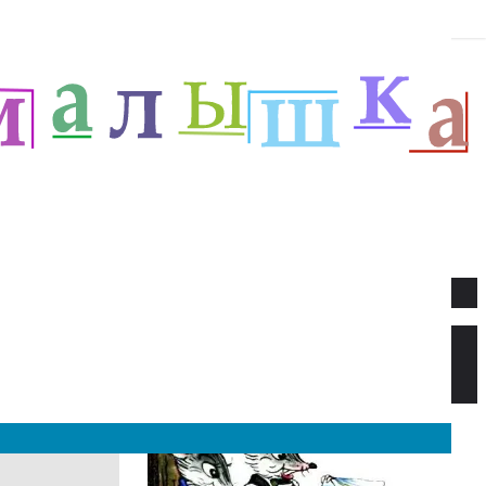
Новое
Веселый новый год — Прёйсен А.
Стихи для детей.