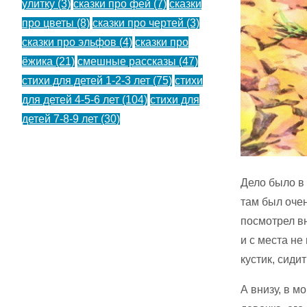
улитку
(3)
сказки про фей
(7)
сказки
про цветы
(8)
сказки про чертей
(3)
сказки про эльфов
(4)
сказки про
ёжика
(21)
смешные рассказы
(47)
стихи для детей 1-2-3 лет
(75)
стихи
для детей 4-5-6 лет
(104)
стихи для
детей 7-8-9 лет
(30)
Дело было в
там был очен
посмотрел в
и с места не
кустик, сиди
А внизу, в м