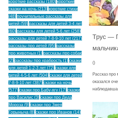
короткие рассказы
(180)
короткие
сказки на ночь
(213)
короткие стихи
(48)
поучительные рассказы для
детей
(59)
рассказы для детей 3-4 лет
(60)
рассказы для детей 5-6 лет
(258)
Трус — 
рассказы для детей 7-8-9-10 лет
(217)
рассказы про детей
(95)
рассказы
мальчик
про животных
(1)
рассказы про собак
(2)
рассказы про храбрость
(1)
сказки
(
)
для детей 1-2-3 лет
(72)
сказки для
Рассказ про 
детей 4-5-6 лет
(504)
сказки для детей
оказался оче
7-8-9-10 лет
(387)
сказки на ночь
наблюдавшая
(577)
сказки про Бабу-ягу
(17)
сказки
про Василис
(3)
сказки про Деда
Мороза
(9)
сказки про Змея
Горыныча
(8)
сказки про Иванов
(14)