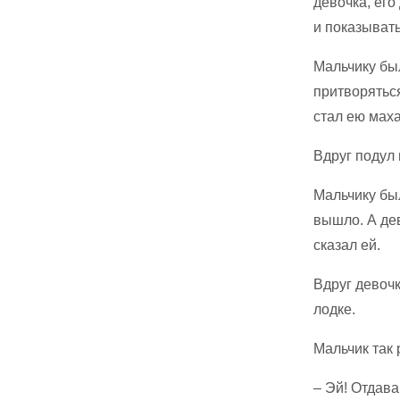
девочка, его
и показывать
Мальчику был
притворяться
стал ею маха
Вдруг подул 
Мальчику был
вышло. А дев
сказал ей.
Вдруг девочк
лодке.
Мальчик так 
– Эй! Отдава