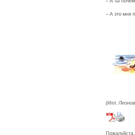
– А ты почём
– А это мне 
(Илл. Леонов
Пожалуйста,