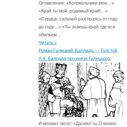
Оглавление: «Колокольчики мои…»
«Край ты мой, родимый край!…»
«Сердце, сильней разгораясь от году
до году…» «Ты знаешь край, где все
обильем ...
Читать »
Роман Галицкий. Баллада — Толстой
А.К. Баллада про князя Галицкого.
И молвит легат: «Далеко ты,О княже,