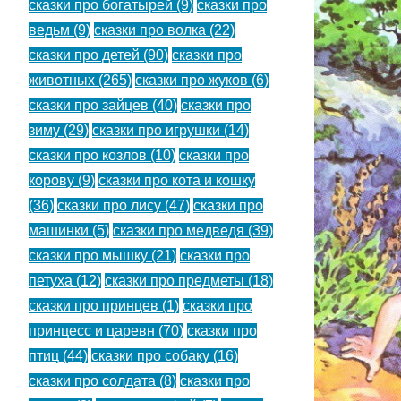
сказки про богатырей
(9)
сказки про
ведьм
(9)
сказки про волка
(22)
сказки про детей
(90)
сказки про
животных
(265)
сказки про жуков
(6)
сказки про зайцев
(40)
сказки про
зиму
(29)
сказки про игрушки
(14)
сказки про козлов
(10)
сказки про
корову
(9)
сказки про кота и кошку
(36)
сказки про лису
(47)
сказки про
машинки
(5)
сказки про медведя
(39)
сказки про мышку
(21)
сказки про
петуха
(12)
сказки про предметы
(18)
сказки про принцев
(1)
сказки про
принцесс и царевн
(70)
сказки про
птиц
(44)
сказки про собаку
(16)
сказки про солдата
(8)
сказки про