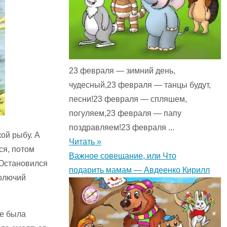
23 февраля — зимний день,
чудесный,23 февраля — танцы будут,
песни!23 февраля — спляшем,
погуляем,23 февраля — папу
поздравляем!23 февраля ...
ой рыбу. А
Читать »
ся, потом
Важное совещание, или Что
 Остановился
подарить мамам — Авдеенко Кирилл
колючий
ке была