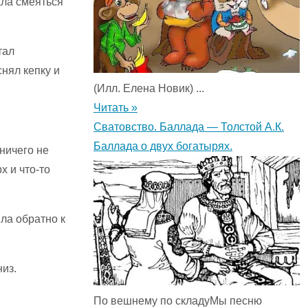
ала смеяться
тал
снял кепку и
(Илл. Елена Новик) ...
Читать »
Сватовство. Баллада — Толстой А.К.
Баллада о двух богатырях.
 ничего не
х и что-то
шла обратно к
низ.
По вешнему по складуМы песню