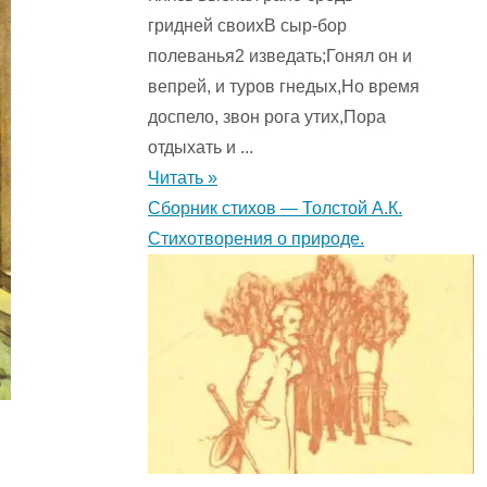
гридней своихВ сыр-бор
полеванья2 изведать;Гонял он и
вепрей, и туров гнедых,Но время
доспело, звон рога утих,Пора
отдыхать и ...
Читать »
Сборник стихов — Толстой А.К.
Стихотворения о природе.