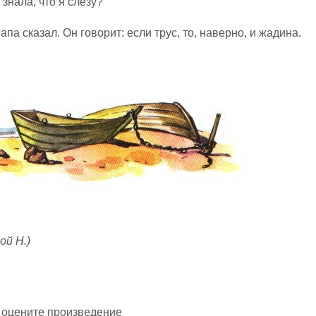
 знала, что я слезу?
папа сказал. Он говорит: если трус, то, наверно, и жадина.
ой Н.)
 оцените произведение