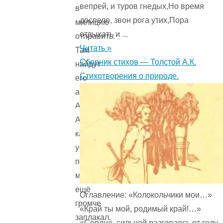
вепрей, и туров гнедых,Но время
в
доспело, звон рога утих,Пора
милицию
отдыхать и ...
отправить.
Читать »
Там
Сборник стихов — Толстой А.К.
найдут
Стихотворения о природе.
его
адрес.
А
Алик,
как
услышал
про
милицию,
ещё
Оглавление: «Колокольчики мои…»
громче
«Край ты мой, родимый край!…»
заплакал.
«Сердце, сильней разгораясь от году