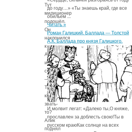
Тут
до году…» «Ты знаешь край, где все
милиционер
обильем ...
подошёл.
Читать »
Он
Роман Галицкий. Баллада — Толстой
наклонился
А.К. Баллада про князя Галицкого.
к
Алику
и
спрашивает:
—
Тебя
как
звать-
И молвит легат: «Далеко ты,О княже,
то?
прославлен за доблесть свою!Ты в
Алик
русском краюКак солнце на всех
поднял