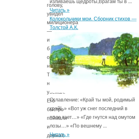
изливаешь щедроты,Врагам ты в ...
голову,
Читать »
увидел
Колокольчики мои. Сборник стихов —
милиционера
Толстой А.К.
—
и
бегом
от
него.
Только
недалеко
убежал.
Оглавление: «Край ты мой, родимый
Его
край!..» «Вот уж снег последний в
быстро
поле тает…» «Где гнутся над омутом
поймали
лозы…» «По вешнему ...
и
Читать »
держат,