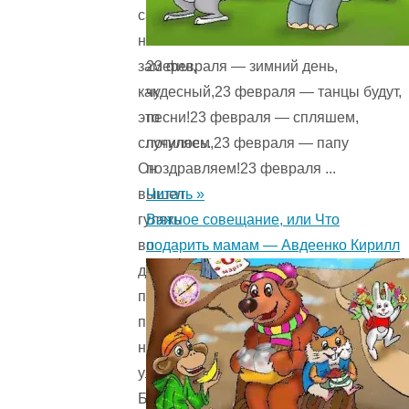
сам
не
23 февраля — зимний день,
заметил,
чудесный,23 февраля — танцы будут,
как
песни!23 февраля — спляшем,
это
погуляем,23 февраля — папу
случилось.
поздравляем!23 февраля ...
Он
Читать »
вышел
Важное совещание, или Что
гулять
подарить мамам — Авдеенко Кирилл
во
двор,
потом
побежал
на
улицу.
Бегал,