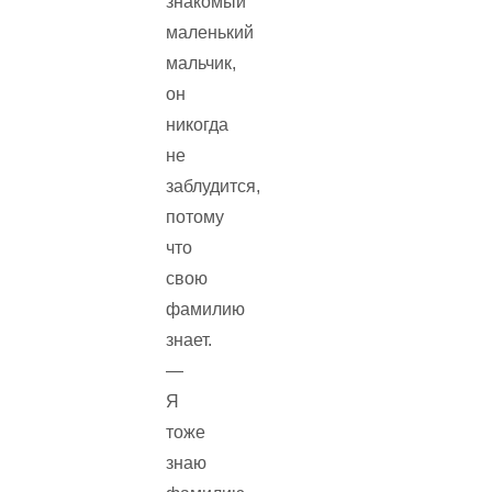
знакомый
маленький
мальчик,
он
никогда
не
заблудится,
потому
что
свою
фамилию
знает.
—
Я
тоже
знаю