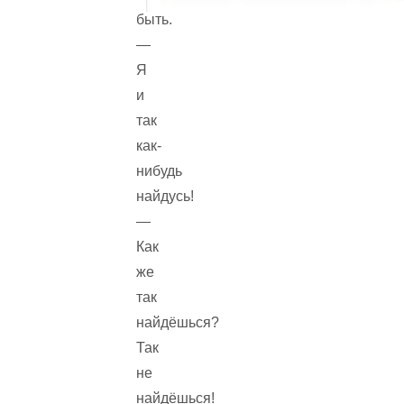
быть.
—
Я
и
так
как-
нибудь
найдусь!
—
Как
же
так
найдёшься?
Так
не
найдёшься!