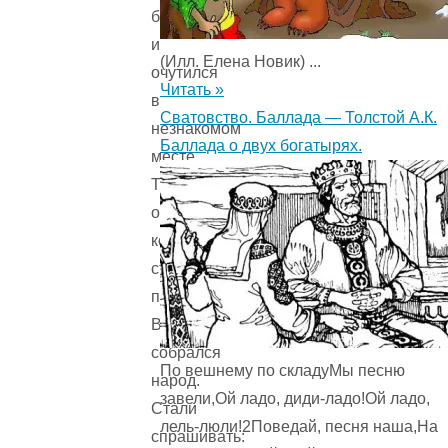
бегал
и
(Илл. Елена Новик) ...
очутился
Читать »
в
Сватовство. Баллада — Толстой А.К.
незнакомом
Баллада о двух богатырях.
месте.
Тут
он,
конечно,
стал
плакать.
Вокруг
собрался
По вешнему по складуМы песню
народ.
завели,Ой ладо, диди-ладо!Ой ладо,
Стали
лель-люли!2Поведай, песня наша,На
спрашивать: