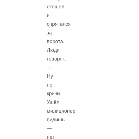
отошёл
и
спрятался
за
ворота.
Люди
говорят:
—
Ну
не
кричи.
Ушёл
милиционер,
видишь
—
нет