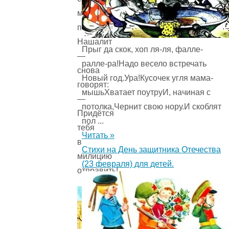
милиционер
придёт!
Нашалит
Прыг да скок, хоп ля-ля, фалле-
—
ралле-ра!Надо весело встречать
снова
Новый год.Ура!Кусочек угля мама-
говорят:
мышьХватает поутруИ, начиная с
—
потолка,Чернит свою нору.И скоблят
Придётся
пол ...
тебя
Читать »
в
Стихи на День защитника Отечества
милицию
(23 февраля) для детей.
отправить!