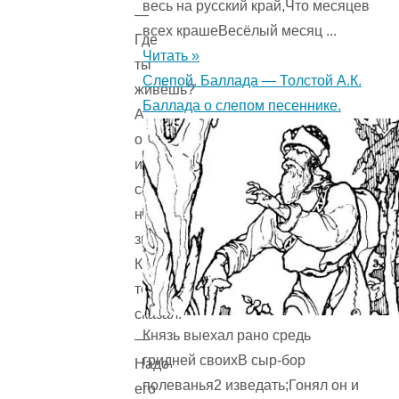
весь на русский край,Что месяцев
—
всех крашеВесёлый месяц ...
Где
Читать »
ты
Слепой. Баллада — Толстой А.К.
живёшь?
Баллада о слепом песеннике.
А
он
и
сам
не
знает!
Кто-
то
сказал:
Князь выехал рано средь
—
гридней своихВ сыр-бор
Надо
полеванья2 изведать;Гонял он и
его