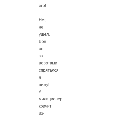
его!
—
Нет,
не
ушёл.
Вон
он
за
воротами
спрятался,
я
вижу!
А
милиционер
кричит
из-