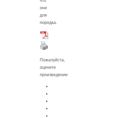
что
они
для
порядка.
Пожалуйста,
оцените
произведение