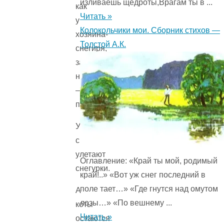
изливаешь щедроты,Врагам ты в ...
как
Читать »
у
Колокольчики мои. Сборник стихов —
хозяина-
Толстой А.К.
снегиря,
зато
нежная
—
палевая.
Улетают
снегири,
улетают
Оглавление: «Край ты мой, родимый
снегурки.
край!..» «Вот уж снег последний в
поле тает…» «Где гнутся над омутом
А
лозы…» «По вешнему ...
коты
Читать »
остаются