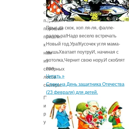
осенью,
с
первой
Прыг да скок, хоп ля-ля, фалле-
порошей
ралле-ра!Надо весело встречать
пришли
Новый год.Ура!Кусочек угля мама-
к
мышьХватает поутруИ, начиная с
нам
потолка,Чернит свою нору.И скоблят
из
пол ...
северных
Читать »
лесов
Стихи на День защитника Отечества
снегири.
(23 февраля) для детей.
Пухлые
и
румяные,
уселись