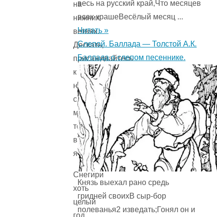
весь на русский край,Что месяцев
на
всех крашеВесёлый месяц ...
нижних
Читать »
ветвях.
Слепой. Баллада — Толстой А.К.
Дескать,
Баллада о слепом песеннике.
присаживайтесь
к
нам,
снегири,
мы
тоже
вроде
яблоки.
Снегири
Князь выехал рано средь
хоть
гридней своихВ сыр-бор
целый
полеванья2 изведать;Гонял он и
год