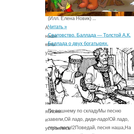
(Илл. Елена Новик) ...
Читать »
А
Сватовство. Баллада — Толстой А.К.
наши
Баллада о двух богатырях.
коты
уж
тут
как
тут.
Тоже
залезли
на
По вешнему по складуМы песню
яблони
завели,Ой ладо, диди-ладо!Ой ладо,
и
лель-люли!2Поведай, песня наша,На
устроились