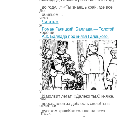
до году…» «Ты знаешь край, где все
До
обильем ...
чего
Читать »
ж
Роман Галицкий. Баллада — Толстой
хороши
А.К. Баллада про князя Галицкого.
снегири,
а
особенно
—
снегурки.
Не
такая
у
И молвит легат: «Далеко ты,О княже,
них
прославлен за доблесть свою!Ты в
огненная
русском краюКак солнце на всех
грудь,