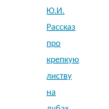
Ю.И.
Рассказ
про
крепкую
листву
на
дубах.