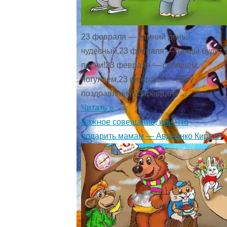
23 февраля — зимний день,
чудесный,23 февраля — танцы будут,
песни!23 февраля — спляшем,
погуляем,23 февраля — папу
поздравляем!23 февраля ...
Читать »
Важное совещание, или Что
подарить мамам — Авдеенко Кирилл