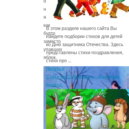
они
на
яблонях,
как
В этом разделе нашего сайта Вы
будто
найдете подборки стихов для детей
заместо
ко Дню защитника Отечества. Здесь
упавших
представлены стихи-поздравления,
яблок.
стихи про ...
Читать »
Стихи на 23 февраля — Авдеенко
Кирилл.