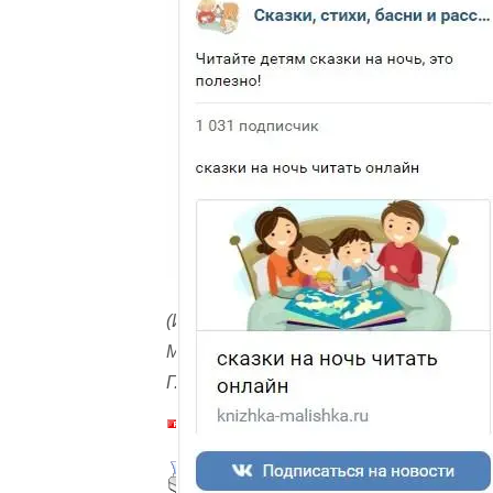
(Илл.
Макеева
Г.)