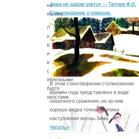
Зима не даром злится — Тютчев Ф.И.
на
Стихотворение о природе.
яблоне.
Лежат
на
ветках
и
виляют
своими
яблочными
В этом стихотворении столкновение
будто
времён года представ­лено в виде
хвостами.
сказочного сражения, но за ним
хорошо видна точная картина
наступления весны.Зима ...
Читать »