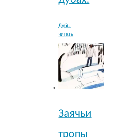
Дубы
читать
Заячьи
тропы