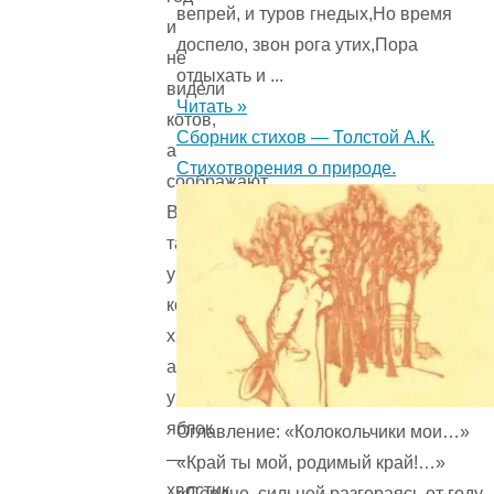
вепрей, и туров гнедых,Но время
и
доспело, звон рога утих,Пора
не
отдыхать и ...
видели
Читать »
котов,
Сборник стихов — Толстой А.К.
а
Стихотворения о природе.
соображают.
Всё-
таки
у
котов
хвост,
а
у
яблок
Оглавление: «Колокольчики мои…»
—
«Край ты мой, родимый край!…»
хвостик.
«Сердце, сильней разгораясь от году