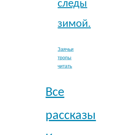
следы
зимой.
Заячьи
тропы
читать
Все
рассказы