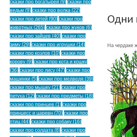
сказки про богатырей
(9)
сказки про
ведьм
(9)
сказки про волка
(22)
Одни 
сказки про детей
(90)
сказки про
животных
(265)
сказки про жуков
(6)
сказки про зайцев
(40)
сказки про
зиму
(29)
сказки про игрушки
(14)
На чердаке ж
сказки про козлов
(10)
сказки про
корову
(9)
сказки про кота и кошку
(36)
сказки про лису
(47)
сказки про
машинки
(5)
сказки про медведя
(39)
сказки про мышку
(21)
сказки про
петуха
(12)
сказки про предметы
(18)
сказки про принцев
(1)
сказки про
принцесс и царевн
(70)
сказки про
птиц
(44)
сказки про собаку
(16)
сказки про солдата
(8)
сказки про