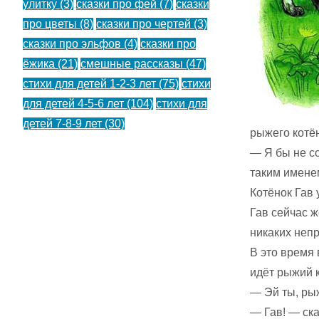
улитку
(3)
сказки про фей
(7)
сказки
про цветы
(8)
сказки про чертей
(3)
сказки про эльфов
(4)
сказки про
ёжика
(21)
смешные рассказы
(47)
стихи для детей 1-2-3 лет
(75)
стихи
для детей 4-5-6 лет
(104)
стихи для
детей 7-8-9 лет
(30)
рыжего котён
— Я бы не со
таким имене
Котёнок Гав 
Гав сейчас ж
никаких неп
В это время
идёт рыжий к
— Эй ты, рыж
— Гав! — ска