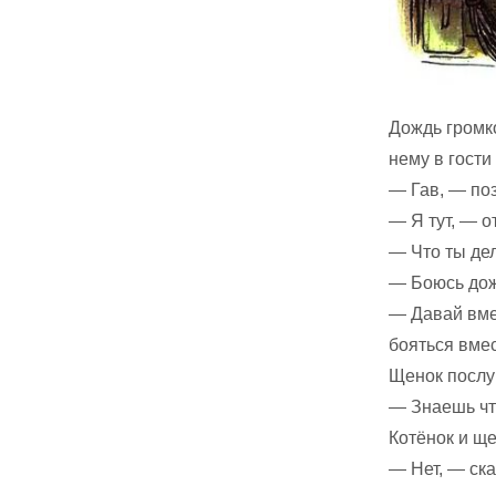
Дождь громко
нему в гости
— Гав, — по
— Я тут, — о
— Что ты де
— Боюсь дож
— Давай вмес
бояться вмес
Щенок послуш
— Знаешь чт
Котёнок и ще
— Нет, — ска