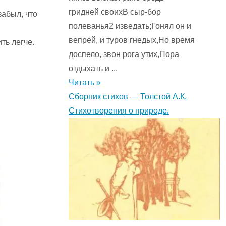
гридней своихВ сыр-бор
забыл, что
полеванья2 изведать;Гонял он и
вепрей, и туров гнедых,Но время
ть легче.
доспело, звон рога утих,Пора
отдыхать и ...
Читать »
Сборник стихов — Толстой А.К.
Стихотворения о природе.