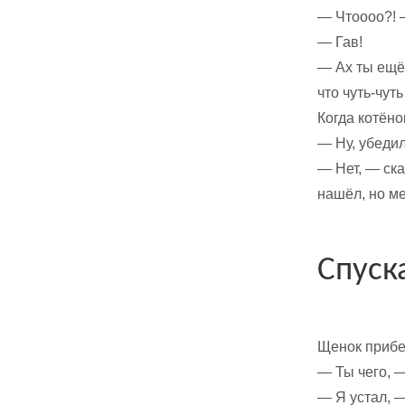
— Чтоооо?! 
— Гав!
— Ах ты ещё 
что чуть-чут
Когда котёно
— Ну, убедил
— Нет, — ска
нашёл, но ме
Спуск
Щенок прибеж
— Ты чего, —
— Я устал, —