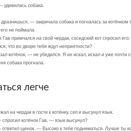
— удивилась собака.
дразнишься, — закричала собака и погналась за котёнком т
ь его не поймала.
к Гав примчался на свой чердак, соседский кот спросил его:
ся, что во дворе тебя ждут неприятности?
зал котёнок, — не убедился. Я их искал, искал и уже почти 
ня собака прогнала.
аться легче
ал на чердак в гости к котёнку, сел и высунул язык.
 спросил котёнок Гав, — язык высунул?
 ответил щенок. — Высоко к тебе подниматься. Лучше ты ко