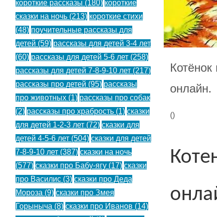
короткие рассказы
(180)
короткие
сказки на ночь
(213)
короткие стихи
(48)
поучительные рассказы для
детей
(59)
рассказы для детей 3-4 лет
(60)
рассказы для детей 5-6 лет
(258)
Котёнок 
рассказы для детей 7-8-9-10 лет
(217)
рассказы про детей
(95)
рассказы
онлайн.
про животных
(1)
рассказы про собак
(2)
рассказы про храбрость
(1)
сказки
(
)
для детей 1-2-3 лет
(72)
сказки для
детей 4-5-6 лет
(504)
сказки для детей
Коте
7-8-9-10 лет
(387)
сказки на ночь
(577)
сказки про Бабу-ягу
(17)
сказки
про Василис
(3)
сказки про Деда
онла
Мороза
(9)
сказки про Змея
Горыныча
(8)
сказки про Иванов
(14)