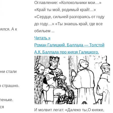
Оглавление: «Колокольчики мои…»
«Край ты мой, родимый край!…»
«Сердце, сильней разгораясь от году
до году…» «Ты знаешь край, где все
ялся. А к
обильем ...
Читать »
Роман Галицкий. Баллада — Толстой
А.К. Баллада про князя Галицкого.
они стали
о страшно.
пеньке.
ся
И молвит легат: «Далеко ты,О княже,