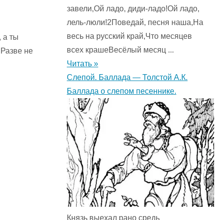
завели,Ой ладо, диди-ладо!Ой ладо,
лель-люли!2Поведай, песня наша,На
весь на русский край,Что месяцев
 а ты
всех крашеВесёлый месяц ...
 Разве не
Читать »
Слепой. Баллада — Толстой А.К.
Баллада о слепом песеннике.
Князь выехал рано средь