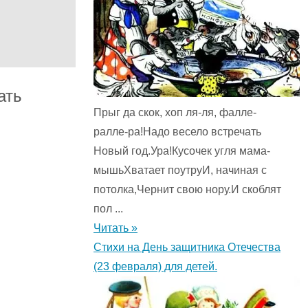
ать
Прыг да скок, хоп ля-ля, фалле-
ралле-ра!Надо весело встречать
Новый год.Ура!Кусочек угля мама-
мышьХватает поутруИ, начиная с
потолка,Чернит свою нору.И скоблят
пол ...
Читать »
Стихи на День защитника Отечества
(23 февраля) для детей.