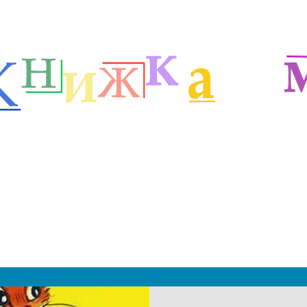
я детей
Рассказы Григория Остера
м
|
 2019 - 2027