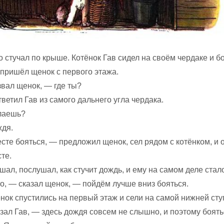
 стучал по крыше. Котёнок Гав сидел на своём чердаке и бо
 пришёл щенок с первого этажа.
звал щенок, — где ты?
тветил Гав из самого дальнего угла чердака.
лаешь?
дя.
те бояться, — предложил щенок, сел рядом с котёнком, и 
те.
ал, послушал, как стучит дождь, и ему на самом деле стал
о, — сказал щенок, — пойдём лучше вниз бояться.
нок спустились на первый этаж и сели на самой нижней сту
зал Гав, — здесь дождя совсем не слышно, и поэтому боять