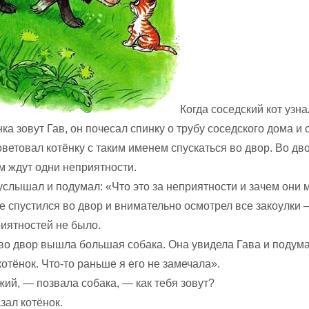
Когда соседский кот узна
ка зовут Гав, он почесал спинку о трубу соседского дома и 
ветовал котёнку с таким именем спускаться во двор. Во дво
м ждут одни неприятности.
услышал и подумал: «Что это за неприятности и зачем они 
е спустился во двор и внимательно осмотрел все закоулки 
риятностей не было.
 во двор вышла большая собака. Она увидела Гава и подума
отёнок. Что-то раньше я его не замечала».
ий, — позвала собака, — как тебя зовут?
зал котёнок.