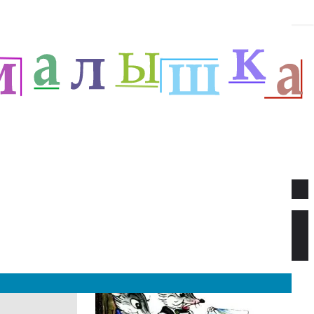
Новое
Веселый новый год — Прёйсен А.
Стихи для детей.