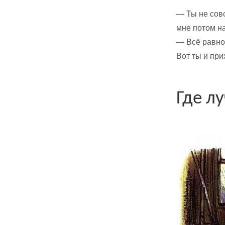
— Ты не совс
мне потом н
— Всё равно 
Вот ты и при
Где л