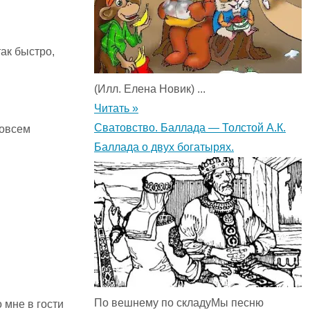
ак быстро,
(Илл. Елена Новик) ...
Читать »
Сватовство. Баллада — Толстой А.К.
совсем
Баллада о двух богатырях.
По вешнему по складуМы песню
 мне в гости