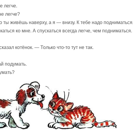
е легче.
е легче?
 ты живёшь наверху, а я — внизу. К тебе надо подниматься,
аться ко мне. А спускаться всегда легче, чем подниматься.
казал котёнок. — Только что-то тут не так.
ай подумать.
думать?