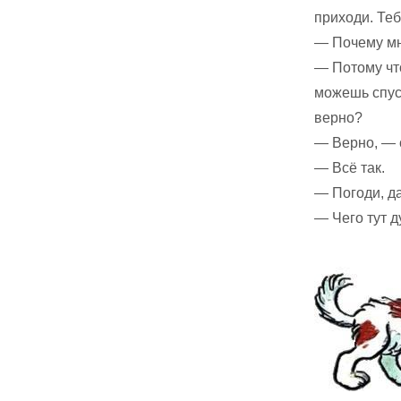
приходи. Теб
— Почему мн
— Потому что
можешь спуск
верно?
— Верно, — с
— Всё так.
— Погоди, д
— Чего тут 