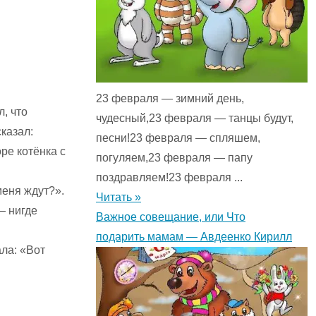
23 февраля — зимний день,
л, что
чудесный,23 февраля — танцы будут,
сказал:
песни!23 февраля — спляшем,
ре котёнка с
погуляем,23 февраля — папу
поздравляем!23 февраля ...
меня ждут?».
Читать »
— нигде
Важное совещание, или Что
подарить мамам — Авдеенко Кирилл
ла: «Вот