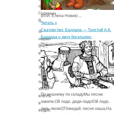
(Илл. Елена Новик) ...
Читать »
Сватовство. Баллада — Толстой А.К.
Я
Баллада о двух богатырях.
нашел
Ваню
в
кухне.
Увидев
меня,
он
хотел
По вешнему по складуМы песню
влезть
завели,Ой ладо, диди-ладо!Ой ладо,
в
лель-люли!2Поведай, песня наша,На
ведро.