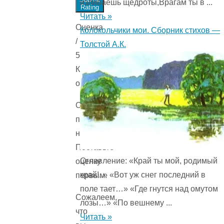
изливаешь щедроты,Врагам ты в ...
Rating
Читать »
Оценка
Колокольчики мои. Сборник стихов —
/
Толстой А.К.
5.
Количестов
оценок
Оценок
пока
нет.
Поставьте
Оглавление: «Край ты мой, родимый
оценку
край!..» «Вот уж снег последний в
первым.
поле тает…» «Где гнутся над омутом
Сожалеем,
лозы…» «По вешнему ...
что
Читать »