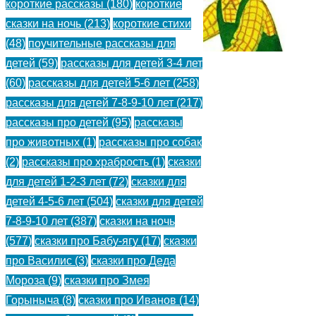
короткие рассказы
(180)
короткие
сказки на ночь
(213)
короткие стихи
(48)
поучительные рассказы для
детей
(59)
рассказы для детей 3-4 лет
(60)
рассказы для детей 5-6 лет
(258)
Я
рассказы для детей 7-8-9-10 лет
(217)
сейчас
рассказы про детей
(95)
рассказы
про животных
(1)
рассказы про собак
приду
(2)
рассказы про храбрость
(1)
сказки
—
для детей 1-2-3 лет
(72)
сказки для
детей 4-5-6 лет
(504)
сказки для детей
Голявкин
7-8-9-10 лет
(387)
сказки на ночь
В.
(577)
сказки про Бабу-ягу
(17)
сказки
про Василис
(3)
сказки про Деда
История
Мороза
(9)
сказки про Змея
про
Горыныча
(8)
сказки про Иванов
(14)