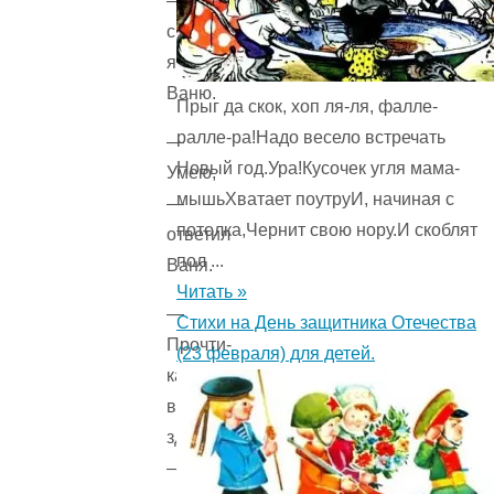
—
спросил
я
Ваню.
Прыг да скок, хоп ля-ля, фалле-
ралле-ра!Надо весело встречать
—
Новый год.Ура!Кусочек угля мама-
Умею,
мышьХватает поутруИ, начиная с
—
потолка,Чернит свою нору.И скоблят
ответил
пол ...
Ваня.
Читать »
—
Стихи на День защитника Отечества
Прочти-
(23 февраля) для детей.
ка
вот
здесь,
—