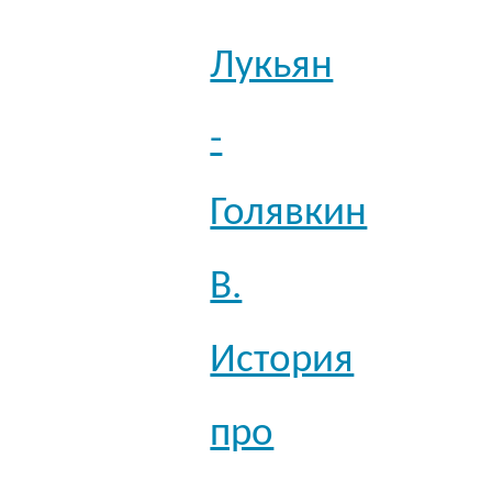
Лукьян
-
Голявкин
В.
История
про