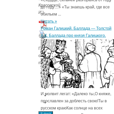
Красовской
до году…» «Ты знаешь край, где все
И.)
обильем ...
Читать »
Роман Галицкий. Баллада — Толстой
А.К. Баллада про князя Галицкого.
Пожалуйста,
оцените
произведение
И молвит легат: «Далеко ты,О княже,
прославлен за доблесть свою!Ты в
русском краюКак солнце на всех
Submit