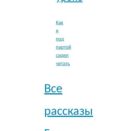
Как
я
под
партой
сидел
читать
Все
рассказы