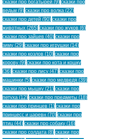
сказки про богатырей
(9)
сказки про
мальчика
ведьм
(9)
сказки про волка
(22)
Ваню.
сказки про детей
(90)
сказки про
животных
(265)
сказки про жуков
(6)
(
)
сказки про зайцев
(40)
сказки про
зиму
(29)
сказки про игрушки
(14)
Рассказ
сказки про козлов
(10)
сказки про
про
корову
(9)
сказки про кота и кошку
мальчика
(36)
сказки про лису
(47)
сказки про
Ваню,
машинки
(5)
сказки про медведя
(39)
который
сказки про мышку
(21)
сказки про
похвастался,
петуха
(12)
сказки про предметы
(18)
что
сказки про принцев
(1)
сказки про
умеет
принцесс и царевн
(70)
сказки про
читать.
птиц
(44)
сказки про собаку
(16)
Его
сказки про солдата
(8)
сказки про
попросили