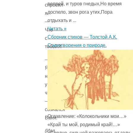
вепрей, и туров гнедых,Но время
спросил
доспело, звон рога утих,Пора
я.
отдыхать и ...
—
Читать »
Что
Сборник стихов — Толстой А.К.
с
Стихотворения о природе.
тобой?!
—
Я
не
умею
читать…
—
сознался
Оглавление: «Колокольчики мои…»
Ваня.
«Край ты мой, родимый край!…»
(Илл.
«Сердце, сильней разгораясь от году