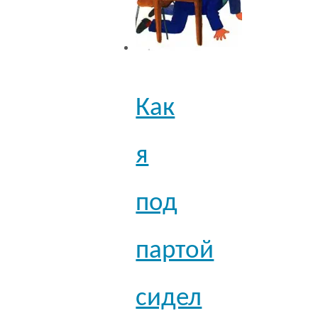
Как
я
под
партой
сидел