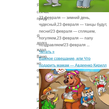
Я
сейчас
23 февраля — зимний день,
приду…
чудесный,23 февраля — танцы будут,
песни!23 февраля — спляшем,
Я
погуляем,23 февраля — папу
долго
поздравляем!23 февраля ...
ждал
Читать »
Ваню,
Важное совещание, или Что
но
подарить мамам — Авдеенко Кирилл
он
не
вернулся.