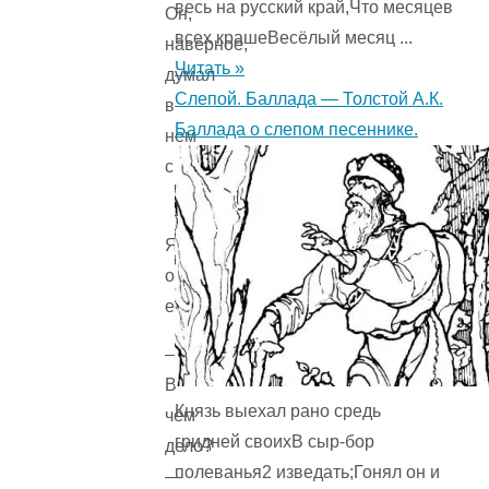
весь на русский край,Что месяцев
Он,
всех крашеВесёлый месяц ...
наверное,
Читать »
думал
Слепой. Баллада — Толстой А.К.
в
Баллада о слепом песеннике.
нем
спрятаться.
Я
остановил
его.
—
В
Князь выехал рано средь
чем
гридней своихВ сыр-бор
дело?
полеванья2 изведать;Гонял он и
—