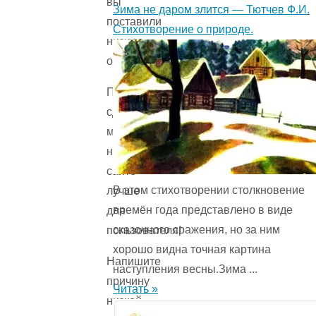
вы
Зима не даром злится — Тютчев Ф.И.
поставили
Стихотворение о природе.
низкую
оценку!
Помогите
сделать
материалы
на
сайте
В этом стихотворении столкновение
лучше
времён года представ­лено в виде
для
сказочного сражения, но за ним
пользователя!
хорошо видна точная картина
Напишите
наступления весны.Зима ...
причину
Читать »
низкой