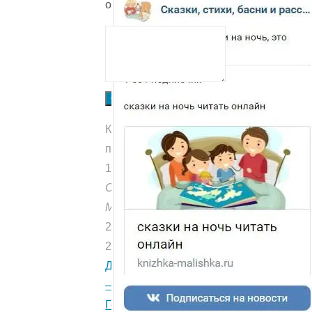
оценки.
Отправить
Количество
прочтений:
1379
Опубликовано:
Мишуткой
23.11.2020
22.08.2020
Друзья
—
Голявкин