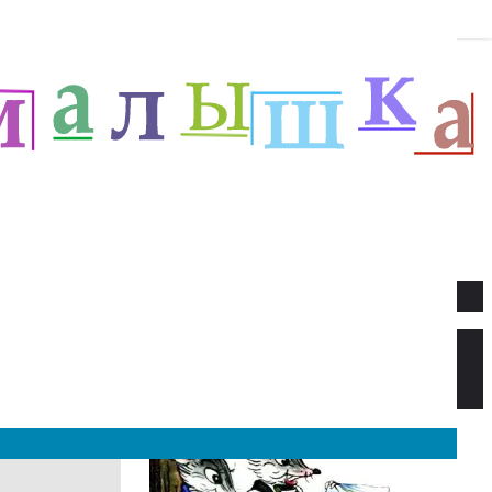
Новое
Веселый новый год — Прёйсен А.
Стихи для детей.