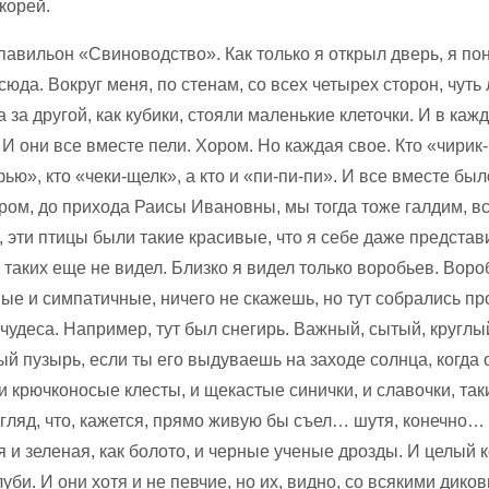
корей.
павильон «Свиноводство». Как только я открыл дверь, я пон
сюда. Вокруг меня, по стенам, со всех четырех сторон, чуть 
а за другой, как кубики, стояли маленькие клеточки. И в каж
 И они все вместе пели. Хором. Но каждая свое. Кто «чирик-
ю», кто «чеки-щелк», а кто и «пи-пи-пи». И все вместе бы
ром, до прихода Раисы Ивановны, мы тогда тоже галдим, вс
, эти птицы были такие красивые, что я себе даже представи
о таких еще не видел. Близко я видел только воробьев. Воро
ые и симпатичные, ничего не скажешь, но тут собрались пр
удеса. Например, тут был снегирь. Важный, сытый, круглый
й пузырь, если ты его выдуваешь на заходе солнца, когда 
и крючконосые клесты, и щекастые синички, и славочки, так
згляд, что, кажется, прямо живую бы съел… шутя, конечно…
 и зеленая, как болото, и черные ученые дрозды. И целый 
уби. И они хотя и не певчие, но их, видно, со всякими дик