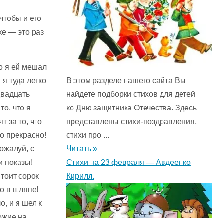
чтобы и его
ке — это раз
о я ей мешал
 я туда легко
В этом разделе нашего сайта Вы
двадцать
найдете подборки стихов для детей
то, что я
ко Дню защитника Отечества. Здесь
т за то, что
представлены стихи-поздравления,
то прекрасно!
стихи про ...
пожалуй, с
Читать »
и показы!
Стихи на 23 февраля — Авдеенко
тоит сорок
Кирилл.
ло в шляпе!
, и я шел к
ожие на