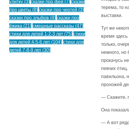
улитку
(3)
сказки про фей
(7)
сказки
терема, то н
про цветы
(8)
сказки про чертей
(3)
выставки.
сказки про эльфов
(4)
сказки про
ёжика
(21)
смешные рассказы
(47)
Тут же некот
стихи для детей 1-2-3 лет
(75)
стихи
время здесь
для детей 4-5-6 лет
(104)
стихи для
только, очер
детей 7-8-9 лет
(30)
немного, но 
прокачусь не
певчих птиц
павильона, н
прохожей де
— Скажите, 
Она показала
— А вот ряд