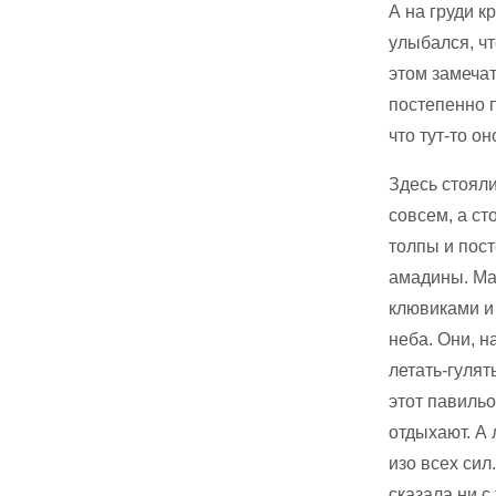
А на груди к
улыбался, чт
этом замечат
постепенно п
что тут-то о
Здесь стоял
совсем, а ст
толпы и пос
амадины. Ма
клювиками и 
неба. Они, н
летать-гулят
этот павильо
отдыхают. А 
изо всех сил
сказала ни с 