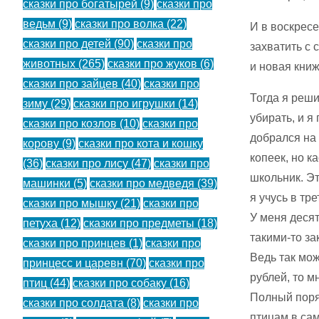
сказки про богатырей
(9)
сказки про
ведьм
(9)
сказки про волка
(22)
И в воскресе
сказки про детей
(90)
сказки про
захватить с 
животных
(265)
сказки про жуков
(6)
и новая книж
сказки про зайцев
(40)
сказки про
Тогда я реши
зиму
(29)
сказки про игрушки
(14)
убирать, и я
сказки про козлов
(10)
сказки про
добрался на 
корову
(9)
сказки про кота и кошку
копеек, но к
(36)
сказки про лису
(47)
сказки про
школьник. Эт
машинки
(5)
сказки про медведя
(39)
я учусь в тр
сказки про мышку
(21)
сказки про
У меня десят
петуха
(12)
сказки про предметы
(18)
такими-то за
сказки про принцев
(1)
сказки про
Ведь так мож
принцесс и царевн
(70)
сказки про
рублей, то м
птиц
(44)
сказки про собаку
(16)
Полный поряд
сказки про солдата
(8)
сказки про
птицам в са