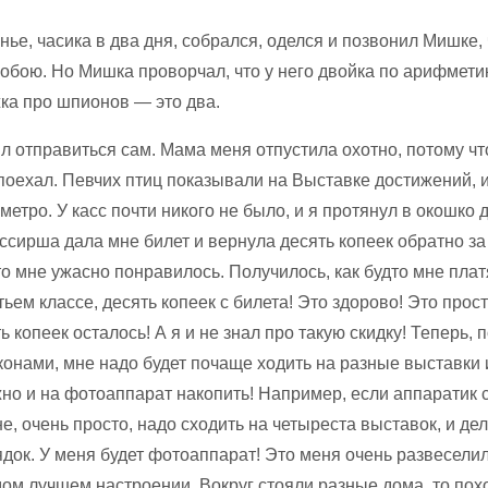
нье, часика в два дня, собрался, оделся и позвонил Мишке, 
собою. Но Мишка проворчал, что у него двойка по арифмети
ка про шпионов — это два.
л отправиться сам. Мама меня отпустила охотно, потому чт
 поехал. Певчих птиц показывали на Выставке достижений, и
метро. У касс почти никого не было, и я протянул в окошко 
ассирша дала мне билет и вернула десять копеек обратно за 
о мне ужасно понравилось. Получилось, как будто мне платя
етьем классе, десять копеек с билета! Это здорово! Это прос
ь копеек осталось! А я и не знал про такую скидку! Теперь, 
конами, мне надо будет почаще ходить на разные выставки 
но и на фотоаппарат накопить! Например, если аппаратик с
не, очень просто, надо сходить на четыреста выставок, и де
ок. У меня будет фотоаппарат! Это меня очень развеселило
мом лучшем настроении. Вокруг стояли разные дома, то пох