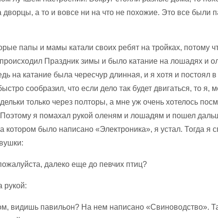
а дворцы, а то и вовсе ни на что не похожие. Это все были
орые папы и мамы катали своих ребят на тройках, потому чт
 происходил Праздник зимы и было катание на лошадях и о
едь на катание была чересчур длинная, и я хотя и постоял в
быстро сообразил, что если дело так будет двигаться, то я, 
дельки только через полторы, а мне уж очень хотелось пос
. Поэтому я помахал рукой оленям и лошадям и пошел дальш
а котором было написано «Электроника», я устал. Тогда я с
вушки:
пожалуйста, далеко еще до певчих птиц?
 рукой:
ом, видишь павильон? На нем написано «Свиноводство». Т