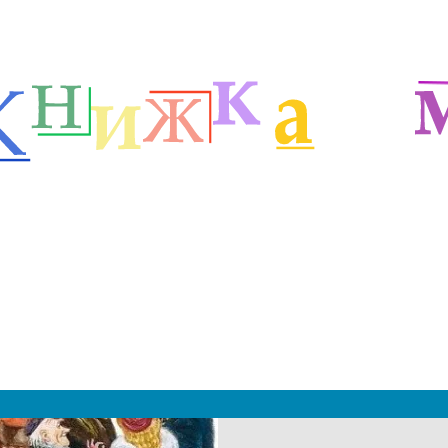
я детей
Рассказы Драгунского
м
|
 2019 - 2027