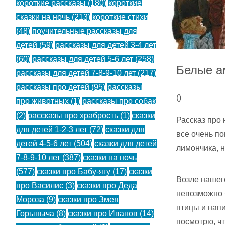
короткие рассказы
(180)
короткие
сказки на ночь
(213)
короткие стихи
(48)
поучительные рассказы для
детей
(59)
рассказы для детей 3-4 лет
(60)
рассказы для детей 5-6 лет
(258)
Белые а
рассказы для детей 7-8-9-10 лет
(217)
рассказы про детей
(95)
рассказы
(
)
про животных
(1)
рассказы про собак
(2)
рассказы про храбрость
(1)
сказки
Рассказ про 
для детей 1-2-3 лет
(72)
сказки для
все очень по
детей 4-5-6 лет
(504)
сказки для детей
лимончика, 
7-8-9-10 лет
(387)
сказки на ночь
(577)
сказки про Бабу-ягу
(17)
сказки
Возле нашег
про Василис
(3)
сказки про Деда
невозможно 
Мороза
(9)
сказки про Змея
птицы и напи
Горыныча
(8)
сказки про Иванов
(14)
посмотрю, чт