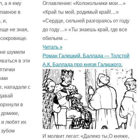
, а я ему
Оглавление: «Колокольчики мои…»
главное в
«Край ты мой, родимый край!…»
 и,
«Сердце, сильней разгораясь от году
еще не зная,
до году…» «Ты знаешь край, где все
е сокровище.
обильем ...
Читать »
 не шумели
Роман Галицкий. Баллада — Толстой
иваться в эти
А.К. Баллада про князя Галицкого.
птички
ыми
е, нападали с
 давай
порхнули в
 домике,
 и любят их
м зубом
И молвит легат: «Далеко ты,О княже,