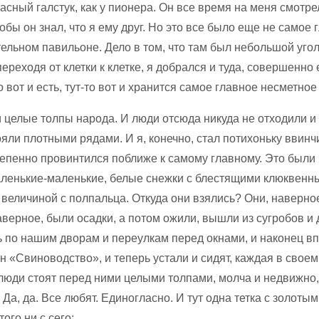
расный галстук, как у пионера. Он все время на меня смотрел
обы он знал, что я ему друг. Но это все было еще не самое 
ельном павильоне. Дело в том, что там был небольшой угол,
ереходя от клетки к клетке, я добрался и туда, совершенно 
но вот и есть, тут-то вот и хранится самое главное несметно
и целые толпы народа. И люди отсюда никуда не отходили и
ояли плотными рядами. И я, конечно, стал потихоньку ввинч
тепенно провинтился поближе к самому главному. Это были 
ленькие-маленькие, белые снежки с блестящими клюквенн
величиной с полпальца. Откуда они взялись? Они, наверно
аверное, были осадки, а потом ожили, вышли из сугробов и
ь по нашим дворам и переулкам перед окнами, и наконец в
н «Свиноводство», и теперь устали и сидят, каждая в своем
люди стоят перед ними целыми толпами, молча и недвижно,
. Да, да. Все любят. Единогласно. И тут одна тетка с золоты
того ни с сего: