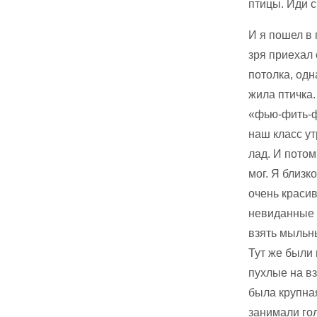
птицы. Иди с
И я пошел в 
зря приехал 
потолка, одн
жила птичка.
«фью-фить-фь
наш класс ут
лад. И потом
мог. Я близк
очень красив
невиданные ч
взять мыльны
Тут же были 
пухлые на в
была крупная
занимали гол