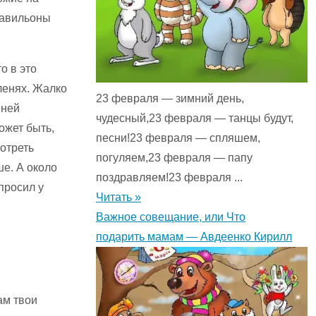
 павильоны
о в это
ленях. Жалко
23 февраля — зимний день,
 ней
чудесный,23 февраля — танцы будут,
может быть,
песни!23 февраля — спляшем,
мотреть
погуляем,23 февраля — папу
е. А около
поздравляем!23 февраля ...
просил у
Читать »
Важное совещание, или Что
подарить мамам — Авдеенко Кирилл
ам твои