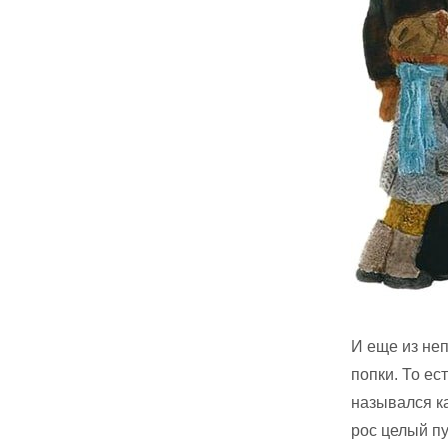
И еще из неп
попки. То ес
назывался ка
рос целый пу