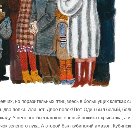
евчих, но поразительных птиц здесь в большущих клетках с
ть два попки. Или нет! Двое попок! Вот. Один был белый, бо
каду. У него нос был как консервный ножик-открывалка, а и
чок зеленого лука. А второй был кубинский амазон. Кубинск