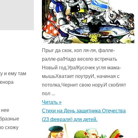
Прыг да скок, хоп ля-ля, фалле-
ралле-ра!Надо весело встречать
Новый год.Ура!Кусочек угля мама-
у и ему там
мышьХватает поутруИ, начиная с
кенора
потолка,Чернит свою нору.И скоблят
пол ...
Читать »
 нее
Стихи на День защитника Отечества
образные
(23 февраля) для детей.
но схожу