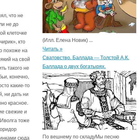
ял, что не
ли не до
дой клеточке
(Илл. Елена Новик) ...
чирик», кто
Читать »
ло похоже на
Сватовство. Баллада — Толстой А.К.
який на свой
Баллада о двух богатырях.
ть такого не
бьи, конечно,
осто какие-то
, ни дать ни
оно красное.
ие свежие и
 Иволга тоже
коридор
По вешнему по складуМы песню
овинками сюда