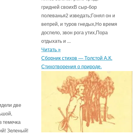
гридней своихВ сыр-бор
полеванья2 изведать;Гонял он и
вепрей, и туров гнедых,Но время
доспело, звон рога утих,Пора
отдыхать и ...
Читать »
Сборник стихов — Толстой А.К.
Стихотворения о природе.
идели две
льшой,
з темечка
ий! Зеленый!