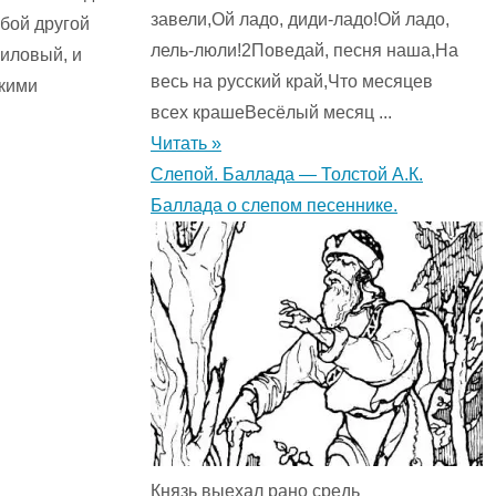
завели,Ой ладо, диди-ладо!Ой ладо,
юбой другой
лель-люли!2Поведай, песня наша,На
лиловый, и
весь на русский край,Что месяцев
ткими
всех крашеВесёлый месяц ...
Читать »
Слепой. Баллада — Толстой А.К.
Баллада о слепом песеннике.
Князь выехал рано средь