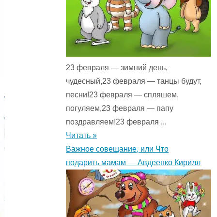
23 февраля — зимний день,
чудесный,23 февраля — танцы будут,
песни!23 февраля — спляшем,
погуляем,23 февраля — папу
поздравляем!23 февраля ...
Читать »
Важное совещание, или Что
подарить мамам — Авдеенко Кирилл