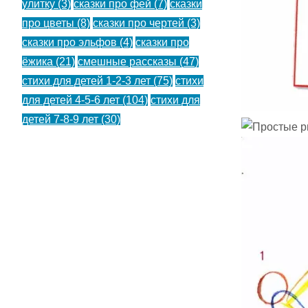
улитку
(3)
сказки про фей
(7)
сказки
про цветы
(8)
сказки про чертей
(3)
сказки про эльфов
(4)
сказки про
ёжика
(21)
смешные рассказы
(47)
стихи для детей 1-2-3 лет
(75)
стихи
для детей 4-5-6 лет
(104)
стихи для
детей 7-8-9 лет
(30)