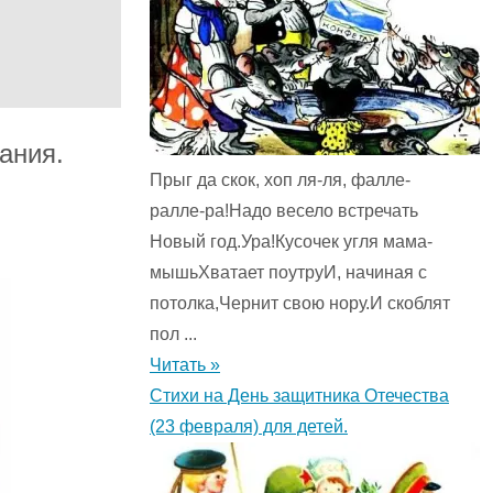
ания.
Прыг да скок, хоп ля-ля, фалле-
ралле-ра!Надо весело встречать
Новый год.Ура!Кусочек угля мама-
мышьХватает поутруИ, начиная с
потолка,Чернит свою нору.И скоблят
пол ...
Читать »
Стихи на День защитника Отечества
(23 февраля) для детей.