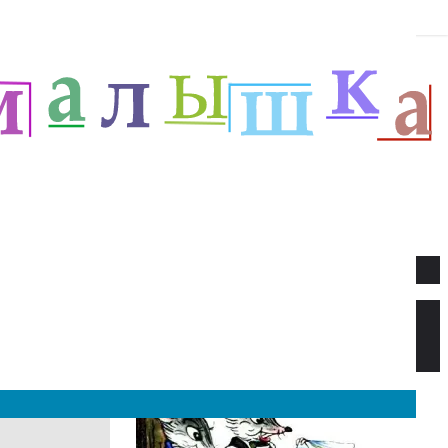
Новое
Веселый новый год — Прёйсен А.
Стихи для детей.