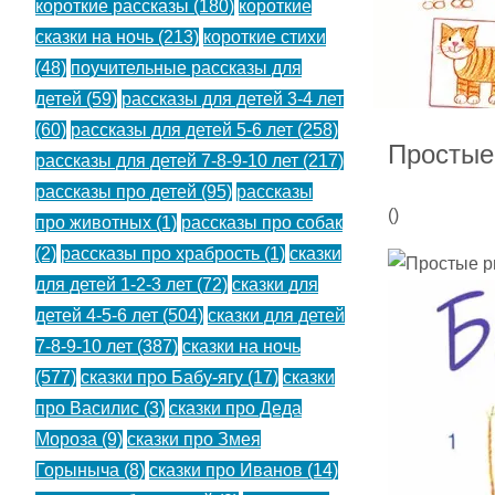
короткие рассказы
(180)
короткие
сказки на ночь
(213)
короткие стихи
(48)
поучительные рассказы для
детей
(59)
рассказы для детей 3-4 лет
(60)
рассказы для детей 5-6 лет
(258)
Простые
рассказы для детей 7-8-9-10 лет
(217)
рассказы про детей
(95)
рассказы
(
)
про животных
(1)
рассказы про собак
(2)
рассказы про храбрость
(1)
сказки
для детей 1-2-3 лет
(72)
сказки для
детей 4-5-6 лет
(504)
сказки для детей
7-8-9-10 лет
(387)
сказки на ночь
(577)
сказки про Бабу-ягу
(17)
сказки
про Василис
(3)
сказки про Деда
Мороза
(9)
сказки про Змея
Горыныча
(8)
сказки про Иванов
(14)