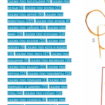
сказки про богатырей
(9)
сказки про
ведьм
(9)
сказки про волка
(22)
сказки про детей
(90)
сказки про
животных
(265)
сказки про жуков
(6)
сказки про зайцев
(40)
сказки про
зиму
(29)
сказки про игрушки
(14)
сказки про козлов
(10)
сказки про
корову
(9)
сказки про кота и кошку
(36)
сказки про лису
(47)
сказки про
машинки
(5)
сказки про медведя
(39)
сказки про мышку
(21)
сказки про
петуха
(12)
сказки про предметы
(18)
сказки про принцев
(1)
сказки про
принцесс и царевн
(70)
сказки про
птиц
(44)
сказки про собаку
(16)
сказки про солдата
(8)
сказки про