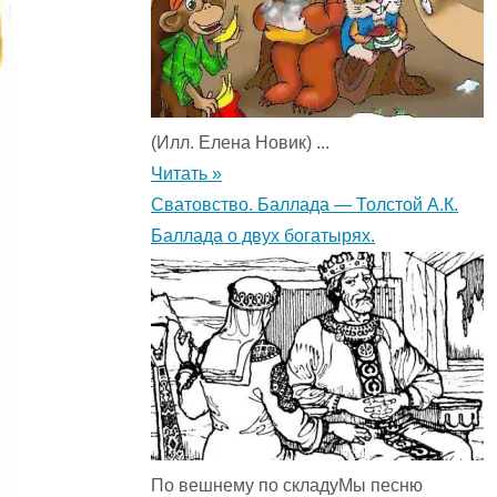
(Илл. Елена Новик) ...
Читать »
Сватовство. Баллада — Толстой А.К.
Баллада о двух богатырях.
По вешнему по складуМы песню