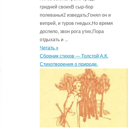
гридней своихВ сыр-бор
полеванья2 изведать;Гонял он и
вепрей, и туров гнедых,Но время
доспело, звон рога утих,Пора
отдыхать и ...
Читать »
Сборник стихов — Толстой А.К.
Стихотворения о природе.