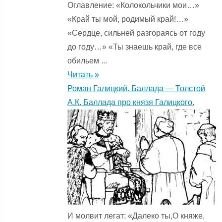
Оглавление: «Колокольчики мои…»
«Край ты мой, родимый край!…»
«Сердце, сильней разгораясь от году
до году…» «Ты знаешь край, где все
обильем ...
Читать »
Роман Галицкий. Баллада — Толстой
А.К. Баллада про князя Галицкого.
И молвит легат: «Далеко ты,О княже,