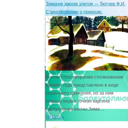
Зима не даром злится — Тютчев Ф.И.
Стихотворение о природе.
В этом стихотворении столкновение
времён года представ­лено в виде
сказочного сражения, но за ним
хорошо видна точная картина
наступления весны.Зима ...
Читать »