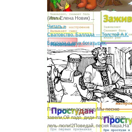
(Илл. Елена Новик) ...
Читать »
Сватовство. Баллада — Толстой А.К.
Баллада о двух богатырях.
По вешнему по складуМы песню
завели,Ой ладо, диди-ладо!Ой ладо,
лель-люли!2Поведай, песня наша,На