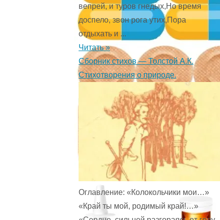
вепрей, и туров гнедых,Но время
доспело, звон рога утих,Пора
отдыхать и ...
Читать »
Сборник стихов — Толстой А.К.
Стихотворения о природе.
Оглавление: «Колокольчики мои…»
«Край ты мой, родимый край!…»
«Сердце, сильней разгораясь от году