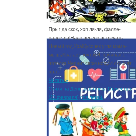
кабинетов
Прыг да скок, хоп ля-ля, фалле-
ралле-ра!Надо весело встречать
Новый год.Ура!Кусочек угля мама-
мышьХватает поутруИ, начиная с
потолка,Чернит свою нору.И скоблят
пол ...
Читать »
Стихи на День защитника Отечества
(23 февраля) для детей.