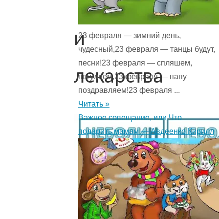
Таблетки
и
23 февраля — зимний день,
чудесный,23 февраля — танцы будут,
песни!23 февраля — спляшем,
лекарства
погуляем,23 февраля — папу
поздравляем!23 февраля ...
Читать »
Важное совещание, или Что
подарить мамам — Авдеенко Кирилл