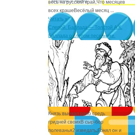
весь на русский край,Что месяцев
всех крашеВесёлый месяц ...
Читать »
Слепой. Баллада — Толстой А.К.
Баллада о слепом песеннике.
Князь выехал рано средь
гридней своихВ сыр-бор
полеванья2 изведать;Гонял он и