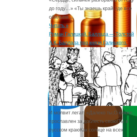
до году…» «Ты знаешь край, где все
обильем ...
Читать »
Роман Галицкий. Баллада — Толстой
А.К. Баллада про князя Галицкого.
И молвит легат: «Далеко ты,О княже,
прославлен за доблесть свою!Ты в
русском краюКак солнце на всех