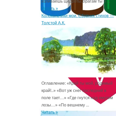
изливаешь щедроты,Врагам ты в ...
Читать »
Колокольчики мои. Сборник стихов —
Толстой А.К.
Оглавление: «Край ты мой, родимый
край!..» «Вот уж снег последний в
поле тает…» «Где гнутся над омутом
лозы…» «По вешнему ...
Читать »