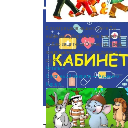
В этом разделе нашего сайта Вы
найдете подборки стихов для детей
ко Дню защитника Отечества. Здесь
представлены стихи-поздравления,
стихи про ...
Читать »
Стихи на 23 февраля — Авдеенко
Кирилл.