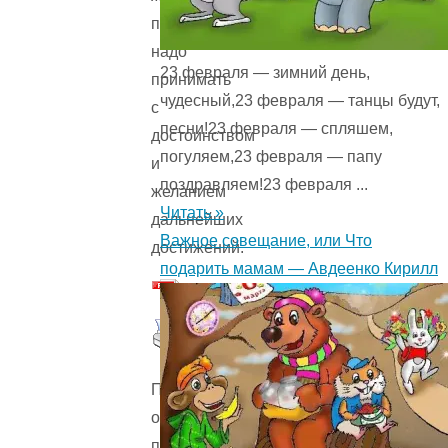
поражение
надо
23 февраля — зимний день,
принимать
чудесный,23 февраля — танцы будут,
с
песни!23 февраля — спляшем,
достоинством
погуляем,23 февраля — папу
и
поздравляем!23 февраля ...
желанием
Читать »
дальнейших
Важное совещание, или Что
достижений.
подарить мамам — Авдеенко Кирилл
Пожалуйста,
оцените
произведение