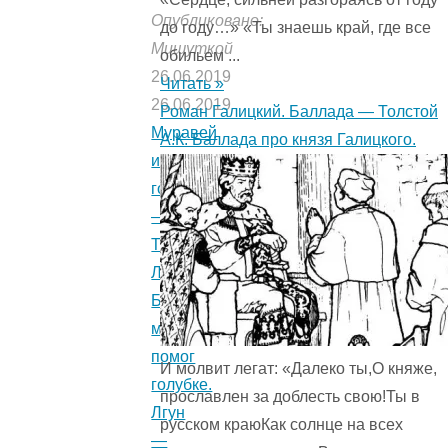
Опубликовано:
до году…» «Ты знаешь край, где все
Мишуткой
обильем ...
26.06.2019
Читать »
26.06.2019
Роман Галицкий. Баллада — Толстой
Муравей
А.К. Баллада про князя Галицкого.
и
голубка
—
Толстой
Л.Н.
Басня
муравей
помог
И молвит легат: «Далеко ты,О княже,
голубке.
прославлен за доблесть свою!Ты в
Лгун
русском краюКак солнце на всех
—