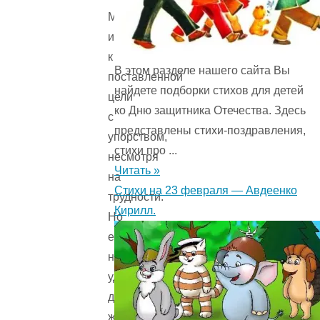
Мораль: Надо
идти
к
В этом разделе нашего сайта Вы
поставленной
найдете подборки стихов для детей
цели
ко Дню защитника Отечества. Здесь
с
представлены стихи-поздравления,
упорством,
стихи про ...
несмотря
Читать »
на
Стихи на 23 февраля — Авдеенко
трудности.
Кирилл.
Но
если
не
удалось
достичь
желаемого,