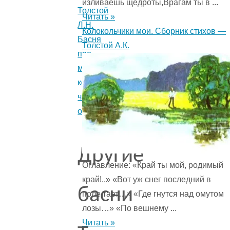
изливаешь щедроты,Врагам ты в ...
Толстой
Читать »
Л.Н.
Колокольчики мои. Сборник стихов —
Басня
Толстой А.К.
про
мальчика,
который
часто
обманывал.
Другие
Оглавление: «Край ты мой, родимый
край!..» «Вот уж снег последний в
басни
поле тает…» «Где гнутся над омутом
лозы…» «По вешнему ...
Читать »