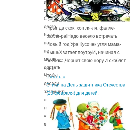
их
съесть.
Она
долго
Прыг да скок, хоп ля-ля, фалле-
билась,
ралле-ра!Надо весело встречать
но
Новый год.Ура!Кусочек угля мама-
не
мышьХватает поутруИ, начиная с
могла
потолка,Чернит свою нору.И скоблят
достать.
пол ...
Чтобы
Читать »
досаду
Стихи на День защитника Отечества
заглушить,
(23 февраля) для детей.
она
говорит:
«Зелены
ещё».