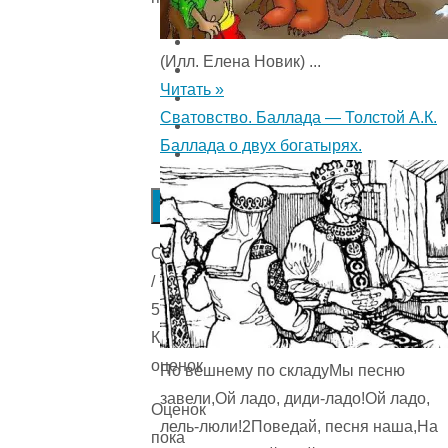
(Илл. Елена Новик) ...
Читать »
Сватовство. Баллада — Толстой А.К.
Баллада о двух богатырях.
Submit
Rating
Оценка
/
5.
Количестов
оценок
По вешнему по складуМы песню
завели,Ой ладо, диди-ладо!Ой ладо,
Оценок
лель-люли!2Поведай, песня наша,На
пока