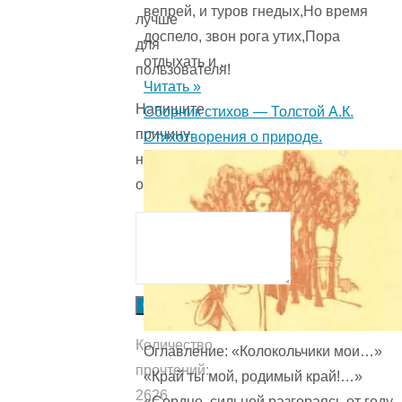
вепрей, и туров гнедых,Но время
лучше
доспело, звон рога утих,Пора
для
отдыхать и ...
пользователя!
Читать »
Напишите
Сборник стихов — Толстой А.К.
причину
Стихотворения о природе.
низкой
оценки.
Отправить
Количество
Оглавление: «Колокольчики мои…»
прочтений:
«Край ты мой, родимый край!…»
2626
«Сердце, сильней разгораясь от году