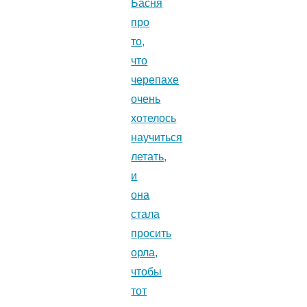
Басня
про
то,
что
черепахе
очень
хотелось
научиться
летать,
и
она
стала
просить
орла,
чтобы
тот