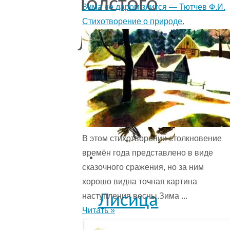
Толстого
Зима не даром злится — Тютчев Ф.И.
Стихотворение о природе.
Л.Н.
В этом стихотворении столкновение
времён года представ­лено в виде
сказочного сражения, но за ним
хорошо видна точная картина
наступления весны.Зима ...
Лисица
Читать »