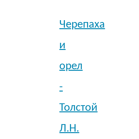
Черепаха
и
орел
-
Толстой
Л.Н.