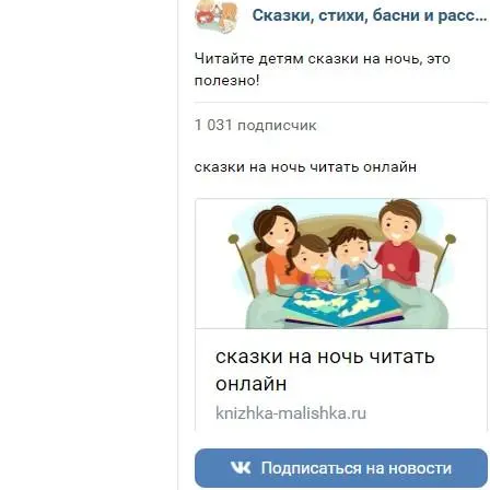
и
обезьяна
-
Толстой
Л.Н.
Басня
про