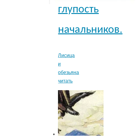
глупость
начальников.
Лисица
и
обезьяна
читать