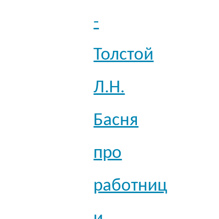
-
Толстой
Л.Н.
Басня
про
работниц
и