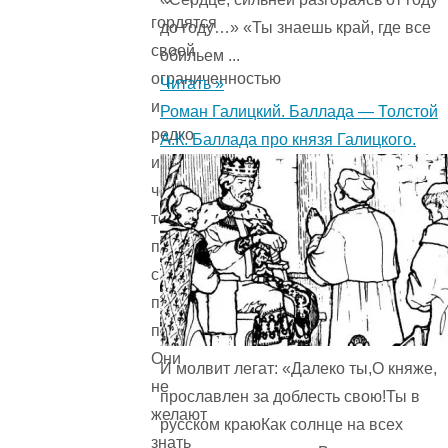
гордятся
до году…» «Ты знаешь край, где все
своей
обильем ...
ограниченностью
Читать »
и
Роман Галицкий. Баллада — Толстой
редко
А.К. Баллада про князя Галицкого.
интересуются
чем-
то,
помимо
своих
примитивных
потребностей.
Они
И молвит легат: «Далеко ты,О княже,
не
прославлен за доблесть свою!Ты в
желают
русском краюКак солнце на всех
знать