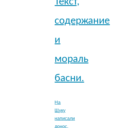
Текст,
содержание
и
мораль
басни.
На
Щуку
написали
донос,