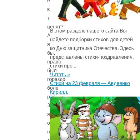
его
высоко
так
ценят?
В этом разделе нашего сайта Вы
А
найдете подборки стихов для детей
я
ко Дню защитника Отечества. Здесь
бы,
представлены стихи-поздравления,
право,
стихи про ...
был
Читать »
гораздо
Стихи на 23 февраля — Авдеенко
боле
Кирилл.
рад
Зерну
ячменному:
оно
не