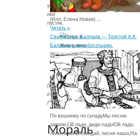
у
них
(Илл. Елена Новик) ...
пустяк.
Читать »
Сватовство. Баллада — Толстой А.К.
Баллада о двух богатырях.
(Илл.
Ирины
Петелиной)
По вешнему по складуМы песню
завели,Ой ладо, диди-ладо!Ой ладо,
Мораль
лель-люли!2Поведай, песня наша,На