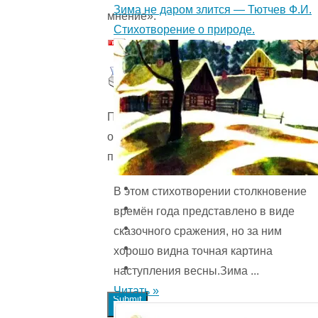
Зима не даром злится — Тютчев Ф.И.
мнение».
Стихотворение о природе.
Пожалуйста,
оцените
произведение
В этом стихотворении столкновение
времён года представ­лено в виде
сказочного сражения, но за ним
хорошо видна точная картина
наступления весны.Зима ...
Читать »
Submit
Rating