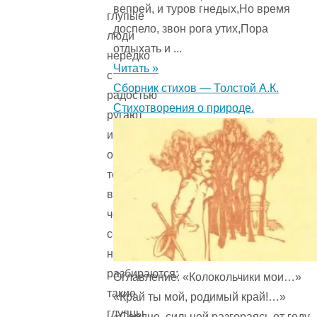
вепрей, и туров гнедых,Но время
глупые
доспело, звон рога утих,Пора
люди
отдыхать и ...
нередко
Читать »
с
Сборник стихов — Толстой А.К.
радостью
Стихотворения о природе.
ругают
и
осуждают
то,
в
чем
совершенно
не
разбираются;
Оглавление: «Колокольчики мои…»
такие
«Край ты мой, родимый край!…»
глупцы
«Сердце, сильней разгораясь от году