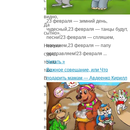
столь
хоть
видно,
23 февраля — зимний день,
Да
чудесный,23 февраля — танцы будут,
сытно».
песни!23 февраля — спляшем,
погуляем,23 февраля — папу
Невежи
поздравляем!23 февраля ...
судят
Читать »
точно
Важное совещание, или Что
так:
подарить мамам — Авдеенко Кирилл
В
чем
толку
не
поймут,
то
все