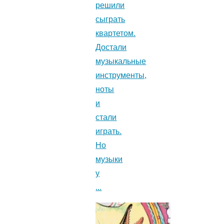
решили
сыграть
квартетом.
Достали
музыкальные
инструменты,
ноты
и
стали
играть.
Но
музыки
у
...