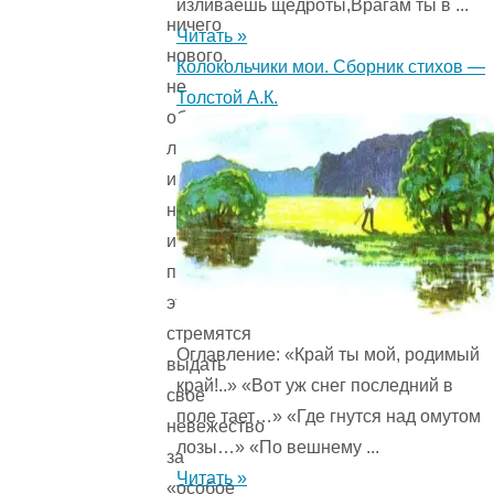
изливаешь щедроты,Врагам ты в ...
ничего
Читать »
нового,
Колокольчики мои. Сборник стихов —
не
Толстой А.К.
обладают
любопытством
изучить
неведомое
и
при
этом
стремятся
Оглавление: «Край ты мой, родимый
выдать
край!..» «Вот уж снег последний в
свое
поле тает…» «Где гнутся над омутом
невежество
лозы…» «По вешнему ...
за
Читать »
«особое