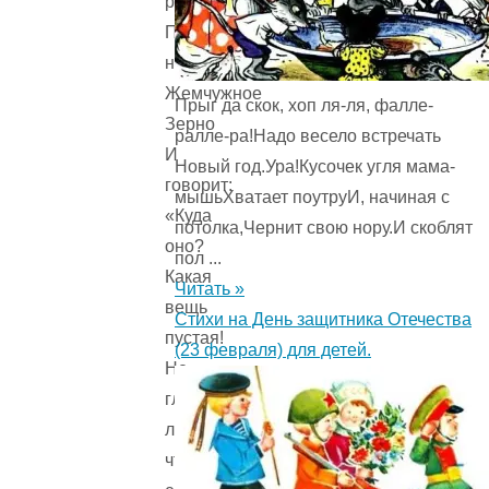
разрывая,
Петух
нашел
Жемчужное
Прыг да скок, хоп ля-ля, фалле-
Зерно
ралле-ра!Надо весело встречать
И
Новый год.Ура!Кусочек угля мама-
говорит:
мышьХватает поутруИ, начиная с
«Куда
потолка,Чернит свою нору.И скоблят
оно?
пол ...
Какая
Читать »
вещь
Стихи на День защитника Отечества
пустая!
(23 февраля) для детей.
Не
глупо
ль,
что