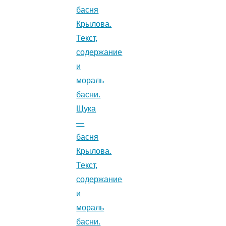
басня
Крылова.
Текст,
содержание
и
мораль
басни.
Щука
—
басня
Крылова.
Текст,
содержание
и
мораль
басни.