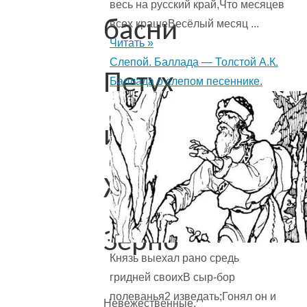
весь на русский край,Что месяцев
басни
всех крашеВесёлый месяц ...
Читать »
Слепой. Баллада — Толстой А.К.
Петух
Баллада о слепом песеннике.
и
Жемчужное
Зерно
Князь выехал рано средь
гридней своихВ сыр-бор
полеванья2 изведать;Гонял он и
Невежественные,