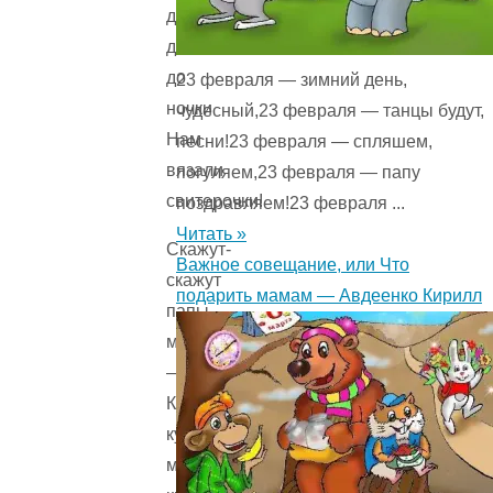
день-
деньской
до
23 февраля — зимний день,
ночки
чудесный,23 февраля — танцы будут,
Нам
песни!23 февраля — спляшем,
вязали
погуляем,23 февраля — папу
свитерочки!
поздравляем!23 февраля ...
Читать »
Скажут-
Важное совещание, или Что
скажут
подарить мамам — Авдеенко Кирилл
папы-
мишки:
—
Купим-
купим
мамам