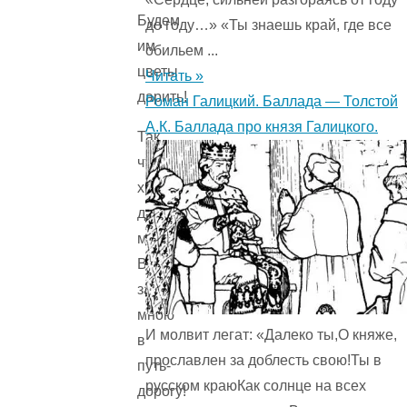
Будем
до году…» «Ты знаешь край, где все
им
обильем ...
цветы
Читать »
дарить!
Роман Галицкий. Баллада — Толстой
А.К. Баллада про князя Галицкого.
Так
что
хватит
думать
много!
Все
за
мною
И молвит легат: «Далеко ты,О княже,
в
прославлен за доблесть свою!Ты в
путь-
русском краюКак солнце на всех
дорогу!