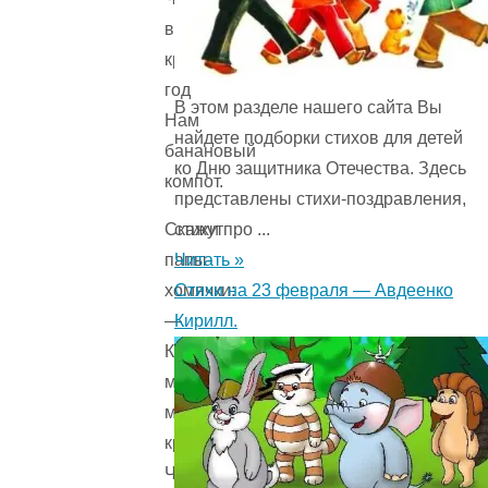
варили
круглый
год
В этом разделе нашего сайта Вы
Нам
найдете подборки стихов для детей
банановый
ко Дню защитника Отечества. Здесь
компот.
представлены стихи-поздравления,
стихи про ...
Скажут
Читать »
папы-
Стихи на 23 февраля — Авдеенко
хомячки:
Кирилл.
—
Купим
мамам
мы
крючки!
Чтобы