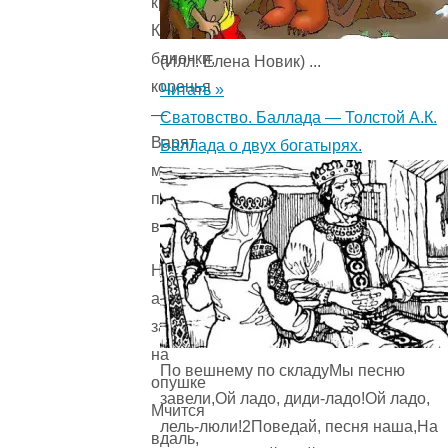
крышки!
Купим
баночки,
(Илл. Елена Новик) ...
коренья
Читать »
—
Сватовство. Баллада — Толстой А.К.
Варят
Баллада о двух богатырях.
мамы
пусть
варенье!
Ну
а
зайка
на
По вешнему по складуМы песню
опушке
завели,Ой ладо, диди-ладо!Ой ладо,
Мчится
лель-люли!2Поведай, песня наша,На
вдаль,