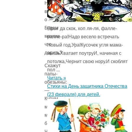
Нужно
всем
обговорить:
Будем
Прыг да скок, хоп ля-ля, фалле-
мамам
ралле-ра!Надо весело встречать
что
Новый год.Ура!Кусочек угля мама-
дарить?
мышьХватает поутруИ, начиная с
потолка,Чернит свою нору.И скоблят
Скажут
пол ...
папы-
Читать »
обезьяны:
Стихи на День защитника Отечества
—
(23 февраля) для детей.
Купим
мамам
мы
бананы!
Чтоб