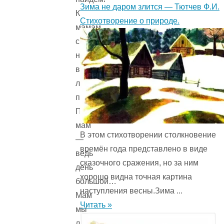
Зима не даром злится — Тютчев Ф.И.
К
Стихотворение о природе.
мамам
с
ними
в
лес
пойдём,
Праздник
мам
В этом стихотворении столкновение
—
времён года представ­лено в виде
ведь
сказочного сражения, но за ним
день
хорошо видна точная картина
большой…
наступления весны.Зима ...
Мам
Читать »
мы
любим