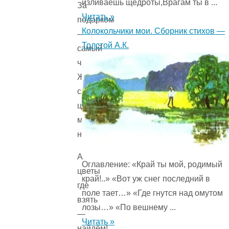
изливаешь щедроты,Врагам ты в ...
За
Читать »
подарком
Колокольчики мои. Сборник стихов —
—
Толстой А.К.
самый
час!
Ждут
с
цветами
мамы
нас.
А
Оглавление: «Край ты мой, родимый
цветы
край!..» «Вот уж снег последний в
где
поле тает…» «Где гнутся над омутом
взять
лозы…» «По вешнему ...
—
Читать »
найдём!