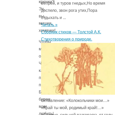
крючки?
вепрей, и туров гнедых,Но время
Эх,
доспело, звон рога утих,Пора
вы,
отдыхать и ...
мишки,
Читать »
хомячки!
Сборник стихов — Толстой А.К.
Стихотворения о природе.
Чтобы
мамы
отдыхали,
Чтоб
как
пташечки
порхали,
Будем-
будем
Оглавление: «Колокольчики мои…»
мам
«Край ты мой, родимый край!…»
любить!
«Сердце, сильней разгораясь от году