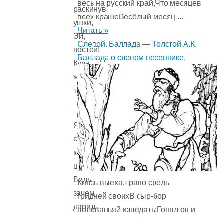
весь на русский край,Что месяцев
раскинув
всех крашеВесёлый месяц ...
ушки,
Читать »
Эй,
Слепой. Баллада — Толстой А.К.
постой!
Баллада о слепом песеннике.
Куда
же
ты?
—
Я
спешу
купить
цветы!
Ведь
Князь выехал рано средь
зачем
гридней своихВ сыр-бор
дарить
полеванья2 изведать;Гонял он и