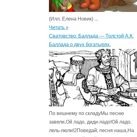
(Илл. Елена Новик) ...
Читать »
Сватовство. Баллада — Толстой А.К.
Баллада о двух богатырях.
По вешнему по складуМы песню
завели,Ой ладо, диди-ладо!Ой ладо,
лель-люли!2Поведай, песня наша,На