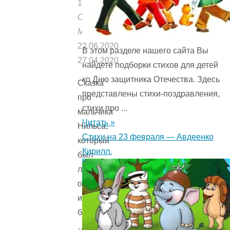
13668
Опубликовано:
Мишуткой
22.06.2020
В этом разделе нашего сайта Вы
27.04.2020
найдете подборки стихов для детей
ко Дню защитника Отечества. Здесь
Сказка
представлены стихи-поздравления,
про
стихи про ...
мальчика
Читать »
Нильса,
Стихи на 23 февраля — Авдеенко
который
Кирилл.
был
ленивым,
озорным
и
безответственным.
…