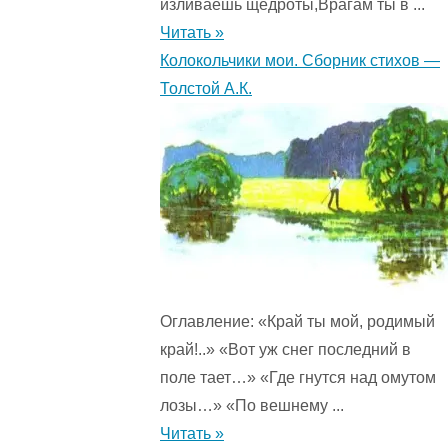
изливаешь щедроты,Врагам ты в ...
Читать »
Колокольчики мои. Сборник стихов —
Толстой А.К.
Оглавление: «Край ты мой, родимый
край!..» «Вот уж снег последний в
поле тает…» «Где гнутся над омутом
лозы…» «По вешнему ...
Читать »