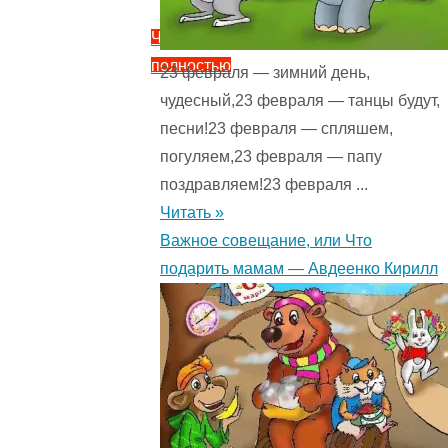
Читать
полностью
23 февраля — зимний день,
"Чудесное
чудесный,23 февраля — танцы будут,
путешествие
песни!23 февраля — спляшем,
Нильса
погуляем,23 февраля — папу
с
поздравляем!23 февраля ...
дикими
Читать »
гусями
Важное совещание, или Что
—
подарить мамам — Авдеенко Кирилл
ЛагерлеФ
С.
Сказка.
3.7
(18)
"