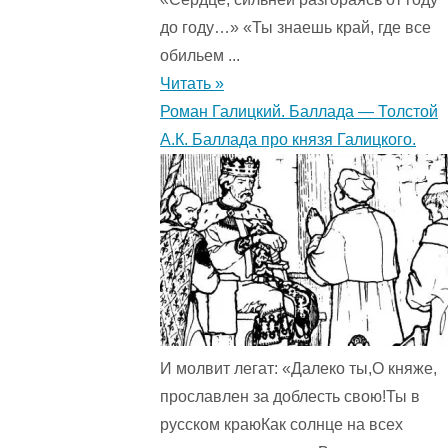
до году…» «Ты знаешь край, где все
обильем ...
Читать »
Роман Галицкий. Баллада — Толстой
А.К. Баллада про князя Галицкого.
И молвит легат: «Далеко ты,О княже,
прославлен за доблесть свою!Ты в
русском краюКак солнце на всех