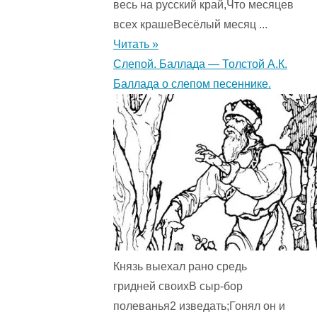
весь на русский край,Что месяцев
всех крашеВесёлый месяц ...
Читать »
Слепой. Баллада — Толстой А.К.
Баллада о слепом песеннике.
Князь выехал рано средь
гридней своихВ сыр-бор
полеванья2 изведать;Гонял он и