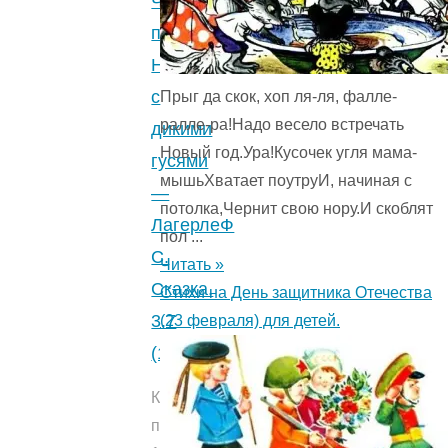
Чудесное
ребенка.
путешествие
5
Нильса
(6)
"
с
Прыг да скок, хоп ля-ля, фалле-
ралле-ра!Надо весело встречать
дикими
Новый год.Ура!Кусочек угля мама-
гусями
мышьХватает поутруИ, начиная с
—
потолка,Чернит свою нору.И скоблят
ЛагерлеФ
пол ...
С.
Читать »
Сказка.
Стихи на День защитника Отечества
3.7
(23 февраля) для детей.
(18)
Количество
прочтений: