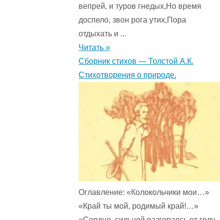
вепрей, и туров гнедых,Но время
доспело, звон рога утих,Пора
отдыхать и ...
Читать »
Сборник стихов — Толстой А.К.
Стихотворения о природе.
Оглавление: «Колокольчики мои…»
«Край ты мой, родимый край!…»
«Сердце, сильней разгораясь от году