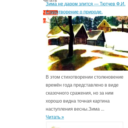
читать
Зима не даром злится — Тютчев Ф.И.
Стихотворение о природе.
Читать
полностью
"Добром
за
добро
—
шведская
народная
сказка.
В этом стихотворении столкновение
Про
времён года представ­лено в виде
юношу
сказочного сражения, но за ним
и
хорошо видна точная картина
колдунью.
наступления весны.Зима ...
5
Читать »
(1)
"