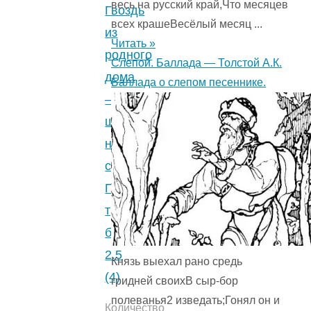
весь на русский край,Что месяцев
Гвоздь
всех крашеВесёлый месяц ...
из
Читать »
родного
Слепой. Баллада — Толстой А.К.
дома
Баллада о слепом песеннике.
—
шведская
народная
сказка.
Про
трех
братьев.
2.5
Князь выехал рано средь
(4)
гридней своихВ сыр-бор
полеванья2 изведать;Гонял он и
Количество