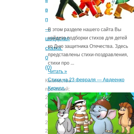
маленьком
вилле-
пастухе
—
В этом разделе нашего сайта Вы
найдете подборки стихов для детей
шведская
ко Дню защитника Отечества. Здесь
сказка.
представлены стихи-поздравления,
0
стихи про ...
(0)
Читать »
Стихи на 23 февраля — Авдеенко
Количество
Кирилл.
прочтений:
2083
Опубликовано:
Мишуткой
20.04.2021
22.08.2020