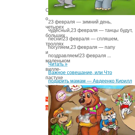
Сказка
о
23 февраля — зимний день,
четырех
чудесный,23 февраля — танцы будут,
больших
песни!23 февраля — спляшем,
троллях
погуляем,23 февраля — папу
и
поздравляем!23 февраля ...
маленьком
Читать »
вилле-
Важное совещание, или Что
пастухе
подарить мамам — Авдеенко Кирилл
читать
Читать
полностью
"Сказка
о
четырех