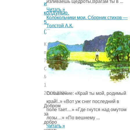
изливаешь щедроты,Врагам ты в ...
и
Читать »
колдунью.
Колокольчики мои. Сборник стихов —
5
Толстой А.К.
(1)
Количество
прочтений:
713
Опубликовано:
Мишуткой
18.04.2021
22.08.2020
Оглавление: «Край ты мой, родимый
край!..» «Вот уж снег последний в
Добром
поле тает…» «Где гнутся над омутом
за
лозы…» «По вешнему ...
добро
Читать »