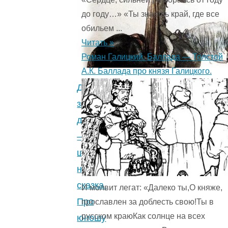
родного
до году…» «Ты знаешь край, где все
дома
обильем ...
—
Читать »
шведская
Роман Галицкий. Баллада — Толстой
народная
А.К. Баллада про князя Галицкого.
сказка.
Добром
Про
за
трех
добро
братьев.
—
2.5
шведская
(4)
"
народная
сказка.
И молвит легат: «Далеко ты,О княже,
Про
прославлен за доблесть свою!Ты в
русском краюКак солнце на всех
юношу