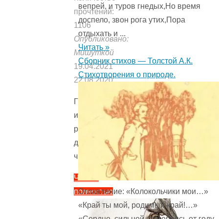
вепрей, и туров гнедых,Но время
прочтений:
доспело, звон рога утих,Пора
1106
отдыхать и ...
Опубликовано:
Читать »
Мишуткой
Сборник стихов — Толстой А.К.
19.04.2021
Стихотворения о природе.
22.08.2020
Гвоздь
из
родного
дома
читать
Читать
полностью
Оглавление: «Колокольчики мои…»
"Гвоздь
«Край ты мой, родимый край!…»
из
«Сердце, сильней разгораясь от году