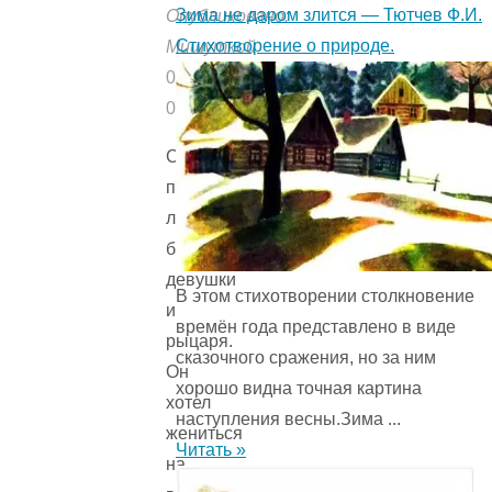
Зима не даром злится — Тютчев Ф.И.
Опубликовано:
Стихотворение о природе.
Мишуткой
01.02.2020
05.12.2019
Сказка
про
любовь
бедной
девушки
В этом стихотворении столкновение
и
времён года представ­лено в виде
рыцаря.
сказочного сражения, но за ним
Он
хорошо видна точная картина
хотел
наступления весны.Зима ...
жениться
Читать »
на