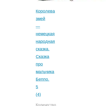
Королева
змей
—
немецкая
народная
сказка.
Сказка
про
мальчика
Беппо.
5
(4)
Количество