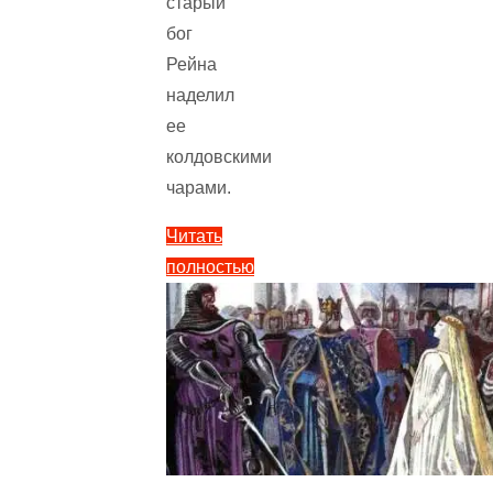
старый
бог
Рейна
наделил
ее
колдовскими
чарами.
Читать
полностью
"Лорелея
—
немецкая
народная
сказка.
Сказка
про