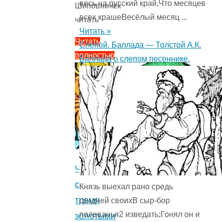
весь на русский край,Что месяцев
Шиповничек
всех крашеВесёлый месяц ...
читать
Читать »
Читать
Слепой. Баллада — Толстой А.К.
полностью
Баллада о слепом песеннике.
"Шиповничек
—
немецкая
народная
сказка.
Сказка
о
принцессе.
Черт
0
с
Князь выехал рано средь
(0)
"
тремя
гридней своихВ сыр-бор
полеванья2 изведать;Гонял он и
золотыми