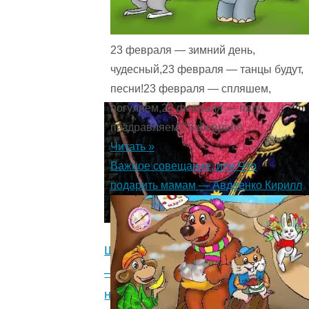
люди
сову
испугались.
23 февраля — зимний день,
5
чудесный,23 февраля — танцы будут,
(1)
"
песни!23 февраля — спляшем,
погуляем,23 февраля — папу
поздравляем!23 февраля ...
Читать »
Важное совещание, или Что
подарить мамам — Авдеенко Кирилл
Шиповничек
—
немецкая