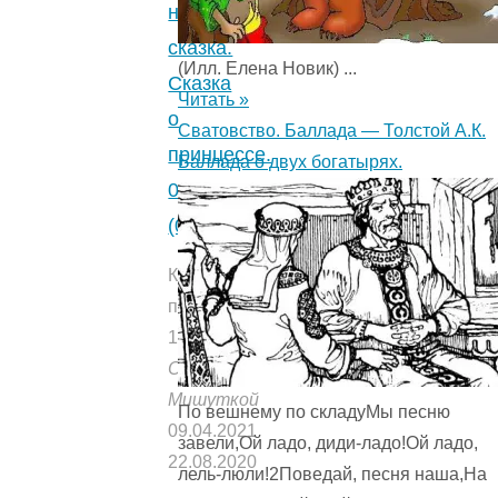
народная
сказка.
(Илл. Елена Новик) ...
Сказка
Читать »
о
Сватовство. Баллада — Толстой А.К.
принцессе.
Баллада о двух богатырях.
0
(0)
Количество
прочтений:
1244
Опубликовано:
Мишуткой
По вешнему по складуМы песню
09.04.2021
завели,Ой ладо, диди-ладо!Ой ладо,
22.08.2020
лель-люли!2Поведай, песня наша,На