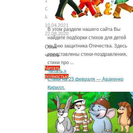
1406
Опубликовано:
Мишуткой
10.04.2021
В этом разделе нашего сайта Вы
22.08.2020
найдете подборки стихов для детей
ко Дню защитника Отечества. Здесь
Сова
представлены стихи-поздравления,
читать
стихи про ...
Читать
Читать »
полностью
Стихи на 23 февраля — Авдеенко
"Сова
Кирилл.
—
немецкая
народная
сказка.
Как