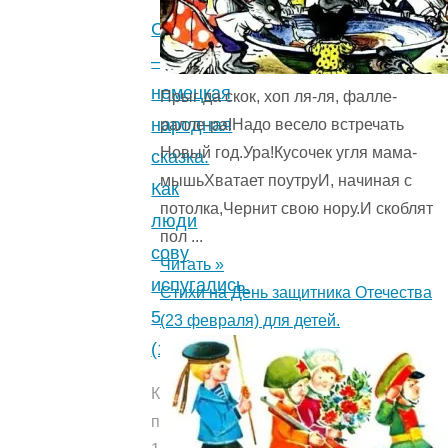
лесного
Сова
человека.
—
5
немецкая
Прыг да скок, хоп ля-ля, фалле-
(2)
"
народная
ралле-ра!Надо весело встречать
Новый год.Ура!Кусочек угля мама-
сказка.
мышьХватает поутруИ, начиная с
Как
потолка,Чернит свою нору.И скоблят
люди
пол ...
сову
Читать »
испугались.
Стихи на День защитника Отечества
5
(23 февраля) для детей.
(1)
Количество
прочтений: