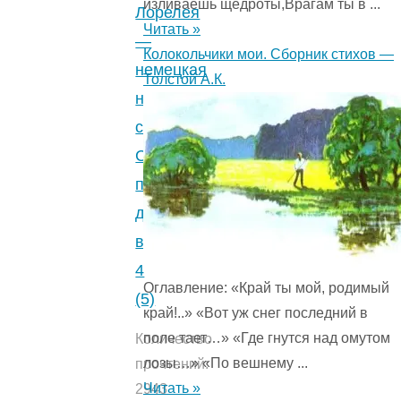
изливаешь щедроты,Врагам ты в ...
народная
Лорелея
Читать »
сказка.
—
Колокольчики мои. Сборник стихов —
4.5
немецкая
Толстой А.К.
(2)
"
народная
сказка.
Сказка
про
двух
возлюбленных.
4
Оглавление: «Край ты мой, родимый
(5)
край!..» «Вот уж снег последний в
поле тает…» «Где гнутся над омутом
Количество
лозы…» «По вешнему ...
прочтений:
Читать »
2943