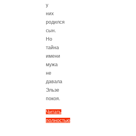
у
них
родился
сын.
Но
тайна
имени
мужа
не
давала
Эльзе
покоя.
Читать
полностью
"Лоэнгрин