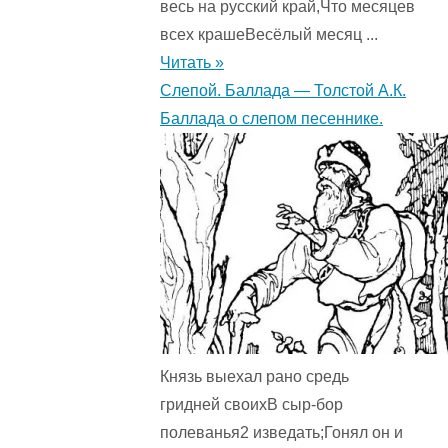
весь на русский край,Что месяцев
всех крашеВесёлый месяц ...
Читать »
Слепой. Баллада — Толстой А.К.
Баллада о слепом песеннике.
Князь выехал рано средь
гридней своихВ сыр-бор
полеванья2 изведать;Гонял он и