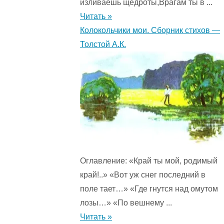
изливаешь щедроты,Врагам ты в ...
Читать »
Колокольчики мои. Сборник стихов —
Толстой А.К.
Оглавление: «Край ты мой, родимый
край!..» «Вот уж снег последний в
поле тает…» «Где гнутся над омутом
лозы…» «По вешнему ...
Читать »