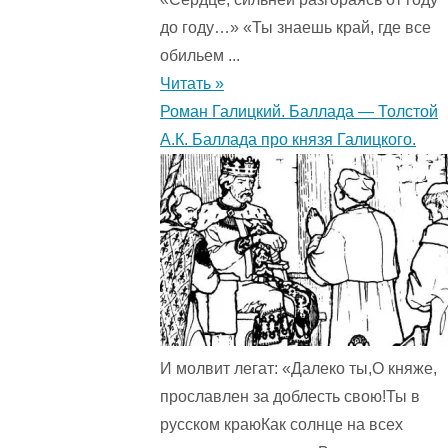
до году…» «Ты знаешь край, где все
обильем ...
Читать »
Роман Галицкий. Баллада — Толстой
А.К. Баллада про князя Галицкого.
И молвит легат: «Далеко ты,О княже,
прославлен за доблесть свою!Ты в
русском краюКак солнце на всех