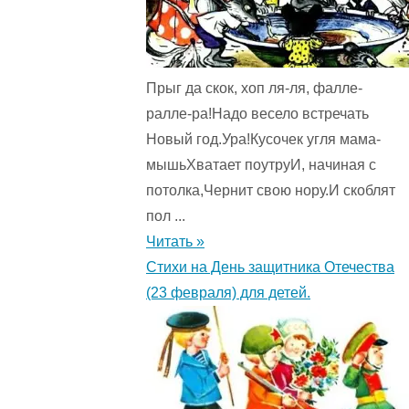
С.Т.
Читать
онлайн.
0
Прыг да скок, хоп ля-ля, фалле-
(0)
"
ралле-ра!Надо весело встречать
Новый год.Ура!Кусочек угля мама-
мышьХватает поутруИ, начиная с
потолка,Чернит свою нору.И скоблят
пол ...
Читать »
Стихи на День защитника Отечества
(23 февраля) для детей.