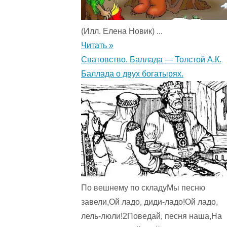
(Илл. Елена Новик) ...
Читать »
Сватовство. Баллада — Толстой А.К.
Баллада о двух богатырях.
По вешнему по складуМы песню
завели,Ой ладо, диди-ладо!Ой ладо,
лель-люли!2Поведай, песня наша,На