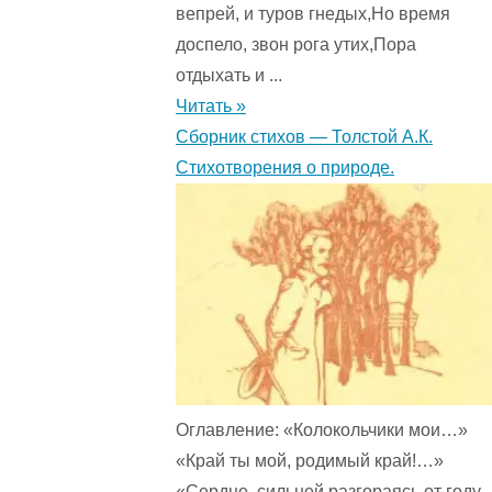
вепрей, и туров гнедых,Но время
доспело, звон рога утих,Пора
отдыхать и ...
Читать »
Сборник стихов — Толстой А.К.
Стихотворения о природе.
Оглавление: «Колокольчики мои…»
«Край ты мой, родимый край!…»
«Сердце, сильней разгораясь от году