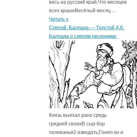
весь на русский край,Что месяцев
всех крашеВесёлый месяц ...
Читать »
Слепой. Баллада — Толстой А.К.
Баллада о слепом песеннике.
Князь выехал рано средь
гридней своихВ сыр-бор
полеванья2 изведать;Гонял он и