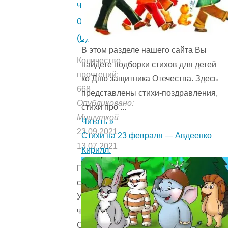
читать.
0
(0)
В этом разделе нашего сайта Вы
Количество
найдете подборки стихов для детей
прочтений:
ко Дню защитника Отечества. Здесь
668
представлены стихи-поздравления,
Опубликовано:
стихи про ...
Мишуткой
Читать »
23.09.2021
Стихи на 23 февраля — Авдеенко
13.07.2021
Кирилл.
Продолжи
слова.
Учимся
читать.
Соедини