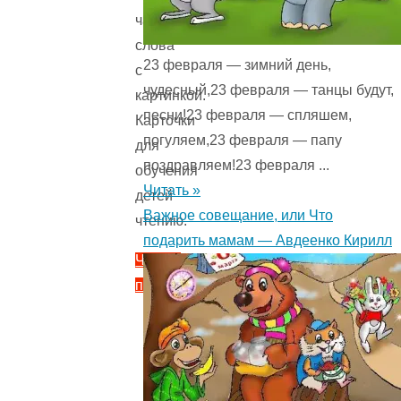
часть
слова
23 февраля — зимний день,
с
чудесный,23 февраля — танцы будут,
картинкой.
песни!23 февраля — спляшем,
Карточки
погуляем,23 февраля — папу
для
поздравляем!23 февраля ...
обучения
Читать »
детей
Важное совещание, или Что
чтению.
подарить мамам — Авдеенко Кирилл
Читать
полностью
"Продолжи
слова.
Учимся
читать.