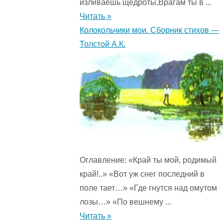
изливаешь щедроты,Врагам ты в ...
Читать »
Колокольчики мои. Сборник стихов —
Толстой А.К.
Оглавление: «Край ты мой, родимый
край!..» «Вот уж снег последний в
поле тает…» «Где гнутся над омутом
лозы…» «По вешнему ...
Читать »