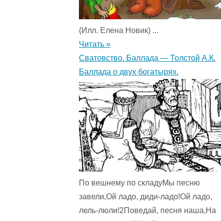
0
(0)
"
(Илл. Елена Новик) ...
Читать »
Сватовство. Баллада — Толстой А.К.
Баллада о двух богатырях.
По вешнему по складуМы песню
завели,Ой ладо, диди-ладо!Ой ладо,
лель-люли!2Поведай, песня наша,На