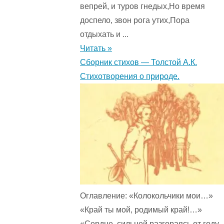
вепрей, и туров гнедых,Но время
доспело, звон рога утих,Пора
отдыхать и ...
Читать »
Сборник стихов — Толстой А.К.
Стихотворения о природе.
Оглавление: «Колокольчики мои…»
«Край ты мой, родимый край!…»
«Сердце, сильней разгораясь от году