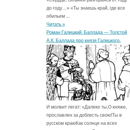
до году…» «Ты знаешь край, где все
обильем ...
Читать »
Роман Галицкий. Баллада — Толстой
А.К. Баллада про князя Галицкого.
И молвит легат: «Далеко ты,О княже,
прославлен за доблесть свою!Ты в
русском краюКак солнце на всех