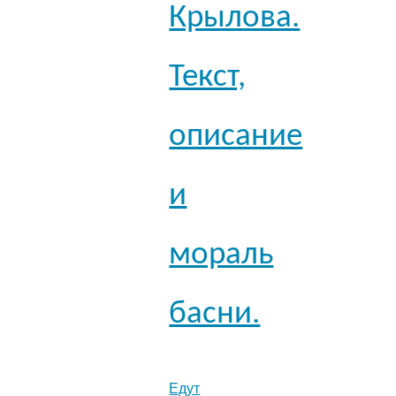
Крылова.
Текст,
описание
и
мораль
басни.
Едут