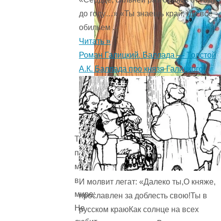
до году…» «Ты знаешь край, где все
обильем ...
Читать »
Роман Галицкий. Баллада — Толстой
А.К. Баллада про князя Галицкого.
Таких
примеров
много
в
И молвит легат: «Далеко ты,О княже,
мире:
прославлен за доблесть свою!Ты в
Не
русском краюКак солнце на всех