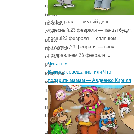
чуть
была
23 февраля — зимний день,
похожа.
чудесный,23 февраля — танцы будут,
А
песни!23 февраля — спляшем,
ведь,
погуляем,23 февраля — папу
признайся,
поздравляем!23 февраля ...
есть
Читать »
Из
Важное совещание, или Что
кумушек
подарить мамам — Авдеенко Кирилл
моих
таких
кривляк
пять-
шесть:
Я
даже