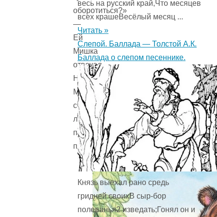
весь на русский край,Что месяцев
оборотиться?»
всех крашеВесёлый месяц ...
—
Читать »
Ей
Слепой. Баллада — Толстой А.К.
Мишка
Баллада о слепом песеннике.
отвечал.
Но
Мишенькин
совет
лишь
попусту
пропал.
Князь выехал рано средь
гридней своихВ сыр-бор
полеванья2 изведать;Гонял он и