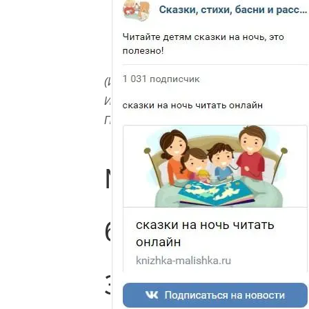
(Илл.
Ирины
Петелиной)
Мораль
басни
Зеркало