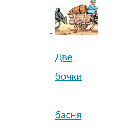
Две
бочки
-
басня