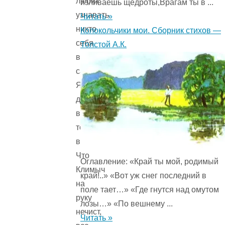
любит
изливаешь щедроты,Врагам ты в ...
узнавать
Читать »
никто
Колокольчики мои. Сборник стихов —
себя
Толстой А.К.
в
сатире.
Я
даже
видел
то
вчера:
Что
Оглавление: «Край ты мой, родимый
Климыч
край!..» «Вот уж снег последний в
на
поле тает…» «Где гнутся над омутом
руку
лозы…» «По вешнему ...
нечист,
Читать »