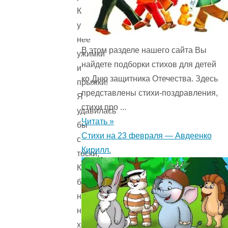
Какие
у
нее
В этом разделе нашего сайта Вы
ужимки
найдете подборки стихов для детей
и
ко Дню защитника Отечества. Здесь
прыжки!
представлены стихи-поздравления,
Я
стихи про ...
удавилась
Читать »
бы
Стихи на 23 февраля — Авдеенко
с
Кирилл.
тоски,
Когда
бы
на
нее
хоть