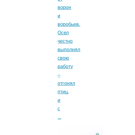
ворон
и
воробьев.
Осел
честно
выполнял
свою
работу
–
отгонял
птиц,
и
с
...