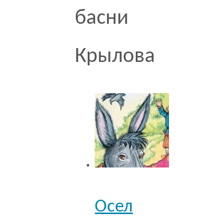
басни
Крылова
Осел