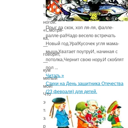
Медведя
толк
ногой:
Прыг да скок, хоп ля-ля, фалле-
«Смотри-
ралле-ра!Надо весело встречать
ка,
Новый год.Ура!Кусочек угля мама-
—
мышьХватает поутруИ, начиная с
говорит,
потолка,Чернит свою нору.И скоблят
—
пол ...
кум
Читать »
милый
Стихи на День защитника Отечества
мой!
(23 февраля) для детей.
Что
это
там
за
рожа?