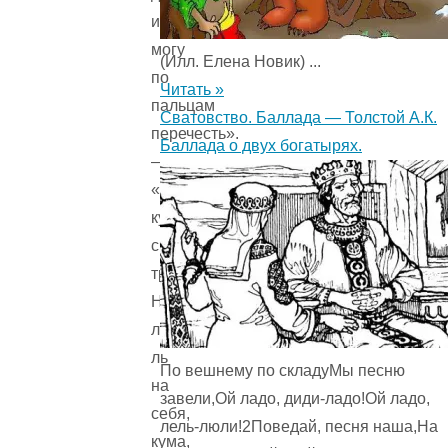
их
могу
(Илл. Елена Новик) ...
по
Читать »
пальцам
Сватовство. Баллада — Толстой А.К.
перечесть».
Баллада о двух богатырях.
—
«Чем
кумушек
считать
трудиться,
Не
лучше
ль
По вешнему по складуМы песню
на
завели,Ой ладо, диди-ладо!Ой ладо,
себя,
лель-люли!2Поведай, песня наша,На
кума,