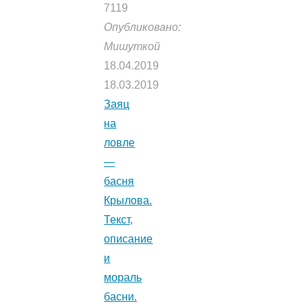
7119
Опубликовано:
Мишуткой
18.04.2019
18.03.2019
Заяц
на
ловле
—
басня
Крылова.
Текст,
описание
и
мораль
басни.