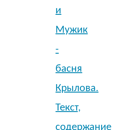
и
Мужик
-
басня
Крылова.
Текст,
содержание