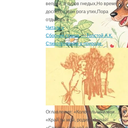
вепрей, и туров гнедых,Но время
доспело, звон рога утих,Пора
отдыхать и ...
Читать »
Сборник стихов — Толстой А.К.
Стихотворения о природе.
Оглавление: «Колокольчики мои…»
«Край ты мой, родимый край!…»
«Сердце, сильней разгораясь от году