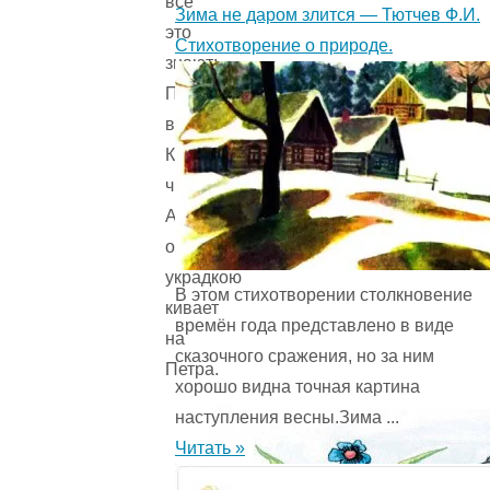
все
Зима не даром злится — Тютчев Ф.И.
это
Стихотворение о природе.
знают;
Про
взятки
Климычу
читают.
А
он
украдкою
В этом стихотворении столкновение
кивает
времён года представ­лено в виде
на
сказочного сражения, но за ним
Петра.
хорошо видна точная картина
наступления весны.Зима ...
Читать »